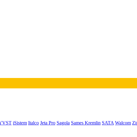
YVST
iSistem
Italco
Jeta Pro
Sagola
Sames Kremlin
SATA
Walcom
Zi