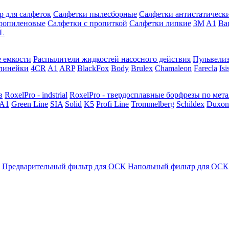
р для салфеток
Салфетки пылесборные
Салфетки антистатическ
ропиленовые
Салфетки с пропиткой
Салфетки липкие
3M
A1
Ba
L
 емкости
Распылители жидкостей насосного действия
Пульвели
линейки
4CR
A1
ARP
BlackFox
Body
Brulex
Chamaleon
Farecla
Isi
в
RoxelPro - indstrial
RoxelPro - твердосплавные борфрезы по мет
A1
Green Line
SIA
Solid
K5
Profi Line
Trommelberg
Schildex
Duxon
Предварительный фильтр для ОСК
Напольный фильтр для ОСК