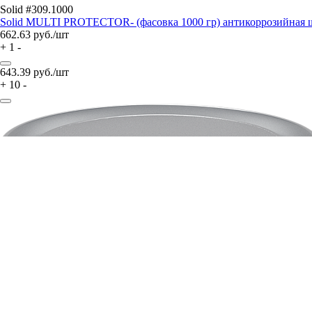
Solid #309.1000
Solid MULTI PROTECTOR- (фасовка 1000 гр) антикоррозийная шп
662.63
руб./шт
+
1
-
643.39
руб./шт
+
10
-