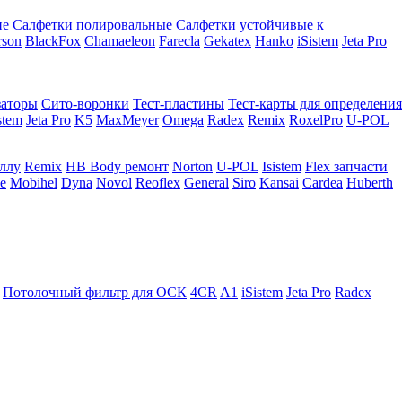
ие
Салфетки полировальные
Салфетки устойчивые к
rson
BlackFox
Chamaeleon
Farecla
Gekatex
Hanko
iSistem
Jeta Pro
заторы
Сито-воронки
Тест-пластины
Тест-карты для определения
stem
Jeta Pro
K5
MaxMeyer
Omega
Radex
Remix
RoxelPro
U-POL
аллу
Remix
HB Body ремонт
Norton
U-POL
Isistem
Flex запчасти
e
Mobihel
Dyna
Novol
Reoflex
General
Siro
Kansai
Cardea
Huberth
Потолочный фильтр для ОСК
4CR
A1
iSistem
Jeta Pro
Radex