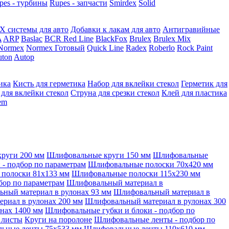
pes - турбины
Rupes - запчасти
Smirdex
Solid
X системы для авто
Добавки к лакам для авто
Антигравийные
A
ARP
Baslac
BCR Red Line
BlackFox
Brulex
Brulex Mix
Normex
Normex Готовый
Quick Line
Radex
Roberlo
Rock Paint
ton
Autop
ика
Кисть для герметика
Набор для вклейки стекол
Герметик для
 для вклейки стекол
Струна для срезки стекол
Клей для пластика
tem
руги 200 мм
Шлифовальные круги 150 мм
Шлифовальные
- подбор по параметрам
Шлифовальные полоски 70x420 мм
полоски 81x133 мм
Шлифовальные полоски 115x230 мм
бор по параметрам
Шлифовальный материал в
ный материал в рулонах 93 мм
Шлифовальный материал в
риал в рулонах 200 мм
Шлифовальный материал в рулонах 300
нах 1400 мм
Шлифовальные губки и блоки - подбор по
 листы
Круги на поролоне
Шлифовальные ленты - подбор по
ьные ленты 75x533 мм
Шлифовальные ленты 110x610 мм