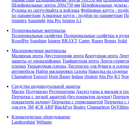
Шлифовальные ленты 200x750 мм
Шлифовальные дельты -
Рулоны из скотч-брайта и войлока
Фибровые круги - подб
по параметрам
Алмазные круги - подбор по параметрам
Пр
Smirdex
Sunmight
Jeta Pro
Isistem
A1
Полировальные материалы
Полировальные салфетки
Полировальные салфетки в руло
RoxelPro
Sunshine
Isistem
BRAYT
Cartec
Rupes
Remix
Solid
Маскировочные материалы
Малярная лента
Двусторонняя лента
Контурная лента
Лент
защиты от прошлифовки
Трафаретная лента
Лента-гермет
пленки
Укрывочная пленка
Диспенсер для бумаги и пленк
автомобиль
Набор маскировки салона
Накидка на сиденье
Chamaleon
Eurocel
Horn Bauer
Indasa
iSistem
Jeta Pro
K5
Nor
Средства индивидуальной защиты
Маски
Полумаски
Респираторы
Аксессуары к маскам и п
Перчатки с легкой защитой (без покрытия ладони)
Перчатк
покрытием ладони)
Перчатки с термозащитой
Перчатки с 
для рук
3M
4CR
ARP
BlackFox
Brulex
Chamaeleon
DeVilbiss
Климатическое оборудование
Lamborghini
Webasto