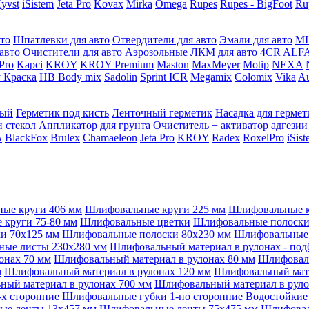
yvst
iSistem
Jeta Pro
Kovax
Mirka
Omega
Rupes
Rupes - BigFoot
Ru
то
Шпатлевки для авто
Отвердители для авто
Эмали для авто
MI
авто
Очистители для авто
Аэрозольные ЛКМ для авто
4CR
ALF
 Pro
Kapci
KROY
KROY Premium
Maston
MaxMeyer
Motip
NEXA
 Краска
HB Body mix
Sadolin
Sprint ICR
Megamix
Colomix
Vika
Au
мый
Герметик под кисть
Ленточный герметик
Насадка для гермет
и стекол
Аппликатор для грунта
Очиститель + активатор адгезии
A
BlackFox
Brulex
Chamaeleon
Jeta Pro
KROY
Radex
RoxelPro
iSis
ые круги 406 мм
Шлифовальные круги 225 мм
Шлифовальные к
круги 75-80 мм
Шлифовальные цветки
Шлифовальные полоски 
и 70x125 мм
Шлифовальные полоски 80x230 мм
Шлифовальные 
ые листы 230x280 мм
Шлифовальный материал в рулонах - под
онах 70 мм
Шлифовальный материал в рулонах 80 мм
Шлифоваль
м
Шлифовальный материал в рулонах 120 мм
Шлифовальный мате
ый материал в рулонах 700 мм
Шлифовальный материал в руло
х сторонние
Шлифовальные губки 1-но сторонние
Водостойкие
ые ленты 13x457 мм
Шлифовальные ленты 75x475 мм
Шлифовал