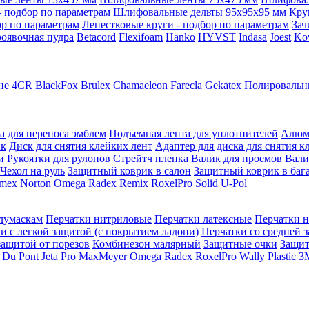
 подбор по параметрам
Шлифовальные дельты 95x95x95 мм
Кру
ор по параметрам
Лепестковые круги - подбор по параметрам
Зач
оявочная пудра
Betacord
Flexifoam
Hanko
HYVST
Indasa
Joest
Ko
не
4CR
BlackFox
Brulex
Chamaeleon
Farecla
Gekatex
Полировальн
а для переноса эмблем
Подъемная лента для уплотнителей
Алюм
ик
Диск для снятия клейких лент
Адаптер для диска для снятия к
и
Рукоятки для рулонов
Стрейтч пленка
Валик для проемов
Вали
Чехол на руль
Защитный коврик в салон
Защитный коврик в баг
mex
Norton
Omega
Radex
Remix
RoxelPro
Solid
U-Pol
олумаскам
Перчатки нитриловые
Перчатки латексные
Перчатки 
и с легкой защитой (с покрытием ладони)
Перчатки со средней 
защитой от порезов
Комбинезон малярный
Защитные очки
Защи
Du Pont
Jeta Pro
MaxMeyer
Omega
Radex
RoxelPro
Wally Plastic
3