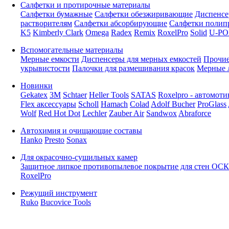
Салфетки и протирочные материалы
Салфетки бумажные
Салфетки обезжиривающие
Диспенсе
растворителям
Салфетки абсорбирующие
Салфетки полип
K5
Kimberly Clark
Omega
Radex
Remix
RoxelPro
Solid
U-PO
Вспомогательные материалы
Мерные емкости
Диспенсеры для мерных емкостей
Прочие
укрывистости
Палочки для размешивания красок
Мерные 
Новинки
Gekatex
3M
Schtaer
Heller Tools
SATAS
Roxelpro - автомоти
Flex аксессуары
Scholl
Hamach
Colad
Adolf Bucher
ProGlass
Wolf
Red Hot Dot
Lechler
Zauber Air
Sandwox
Abraforce
Автохимия и очищающие составы
Hanko
Presto
Sonax
Для окрасочно-сушильных камер
Защитное липкое противопылевое покрытие для стен ОСК
RoxelPro
Режущий инструмент
Ruko
Bucovice Tools