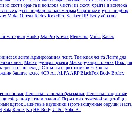
ги из скотч-брайта и войлока
Листы из скотч-брайта и войлока
истные круги - подбор по параметрам
Отрезные круги - подбор
vax
Mirka
Omega
Radex
RoxelPro
Schtaer
HB Body абразив
ый материал
Hanko
Jeta Pro
Kovax
Menzerna
Mirka
Radex
иниевая лента
Армированная лента
Тканевая лента
Лента для
лейких лент
Маскирующая бумага
Маскирующая пленка
Нож для
к для зоны перехода
Стикеры парктроников
Чехол на
ажник
Защита колес
4CR
A1
ALFA
ARP
BlackFox
Body
Brulex
неопреновые
Перчатки хлопчатобумажные
Перчатки защитные
защитой (с покрытием ладони)
Перчатки с тяжелой защитой (с
тный щиток
Защитные наушники
Противошумные беруши
Паста
M
Sata
Remix
K5
HB Body
U-Pol
Solid
A1