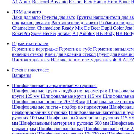
A1
Abrex
Betacord
Bossauto
Festool
Flex
Hanko
Horn Bauer
H
ЛКМ для авто
Лаки для авто
Грунты для авто
Грунты-наполнители для ав
покрытия для авто
Растворители для авто
Разбавители для 
Chamaeleon
Chamaeleon Ready Mix
De Beer
Dupli Color
Jeta
RoxelPro
Spies Hecker
Spralac
A1
Autolux
HB Body
HB Body
Герметики и клеи
Герметик в картридже
Герметик в тубе
Герметик напыляе
вклейки стекол
Клей для вклейки стекол
Грунт для вклейк
Пистолет для клея
Насадка к пистолету для клея
4CR
ALF
Ремонт пластмасс
Bamperus
Шлифовальные и абразивные материалы
Шлифовальные круги - подбор по параметрам
Шлифовальн
круги 125 мм
Шлифовальные круги 115 мм
Шлифовальные 
Шлифовальные полоски 70x198 мм
Шлифовальные полоск
Шлифовальные листы - подбор по параметрам
Шлифовальн
перфорированных рулонах
Шлифовальный материал в рул
рулонах 100 мм
Шлифовальный материал в рулонах 115 м
мм
Шлифовальный материал в рулонах 600 мм
Шлифовальн
параметрам
Шлифовальные блоки
Шлифовальные губки 2-
параметрам
Шлифовальные ленты 10x330 мм
Шлифовальн