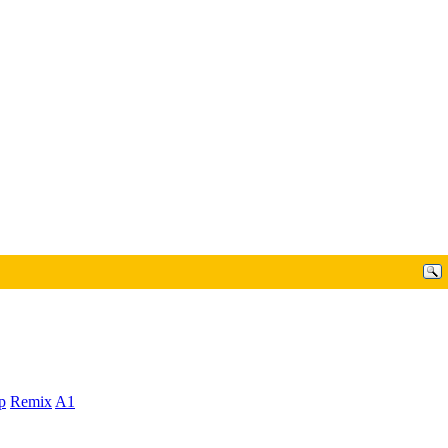
p
Remix
A1