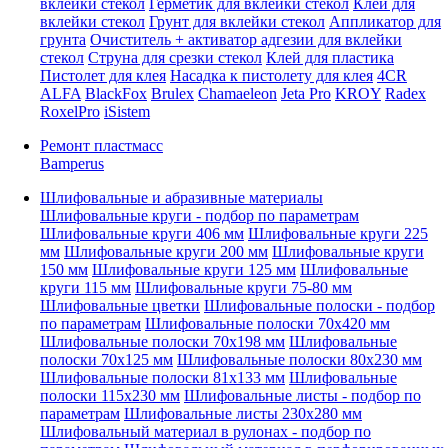
вклейки стекол
Герметик для вклейки стекол
Клей для
вклейки стекол
Грунт для вклейки стекол
Аппликатор для
грунта
Очиститель + активатор адгезии для вклейки
стекол
Струна для срезки стекол
Клей для пластика
Пистолет для клея
Насадка к пистолету для клея
4CR
ALFA
BlackFox
Brulex
Chamaeleon
Jeta Pro
KROY
Radex
RoxelPro
iSistem
Ремонт пластмасс
Bamperus
Шлифовальные и абразивные материалы
Шлифовальные круги - подбор по параметрам
Шлифовальные круги 406 мм
Шлифовальные круги 225
мм
Шлифовальные круги 200 мм
Шлифовальные круги
150 мм
Шлифовальные круги 125 мм
Шлифовальные
круги 115 мм
Шлифовальные круги 75-80 мм
Шлифовальные цветки
Шлифовальные полоски - подбор
по параметрам
Шлифовальные полоски 70x420 мм
Шлифовальные полоски 70x198 мм
Шлифовальные
полоски 70x125 мм
Шлифовальные полоски 80x230 мм
Шлифовальные полоски 81x133 мм
Шлифовальные
полоски 115x230 мм
Шлифовальные листы - подбор по
параметрам
Шлифовальные листы 230x280 мм
Шлифовальный материал в рулонах - подбор по