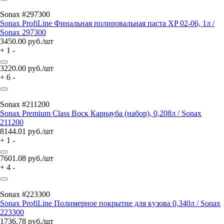
Sonax #297300
Sonax ProfiLine Финальная полировальная паста XP 02-06, 1л /
Sonax 297300
3450.00
руб./шт
+
1
-
3220.00
руб./шт
+
6
-
Sonax #211200
Sonax Premium Class Воск Карнауба (набор), 0,208л / Sonax
211200
8144.01
руб./шт
+
1
-
7601.08
руб./шт
+
4
-
Sonax #223300
Sonax ProfiLine Полимерное покрытие для кузова 0,340л / Sonax
223300
1736.78
руб./шт