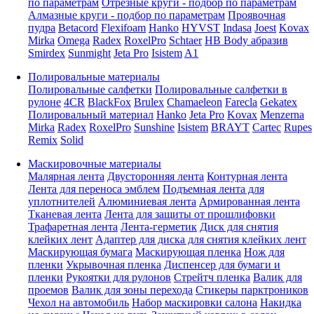
по параметрам
Отрезные круги - подбор по параметрам
Алмазные круги - подбор по параметрам
Проявочная
пудра
Betacord
Flexifoam
Hanko
HYVST
Indasa
Joest
Kovax
Mirka
Omega
Radex
RoxelPro
Schtaer
HB Body абразив
Smirdex
Sunmight
Jeta Pro
Isistem
A1
Полировальные материалы
Полировальные салфетки
Полировальные салфетки в
рулоне
4CR
BlackFox
Brulex
Chamaeleon
Farecla
Gekatex
Полировальный материал
Hanko
Jeta Pro
Kovax
Menzerna
Mirka
Radex
RoxelPro
Sunshine
Isistem
BRAYT
Cartec
Rupes
Remix
Solid
Маскировочные материалы
Малярная лента
Двусторонняя лента
Контурная лента
Лента для переноса эмблем
Подъемная лента для
уплотнителей
Алюминиевая лента
Армированная лента
Тканевая лента
Лента для защиты от прошлифовки
Трафаретная лента
Лента-герметик
Диск для снятия
клейких лент
Адаптер для диска для снятия клейких лент
Маскирующая бумага
Маскирующая пленка
Нож для
пленки
Укрывочная пленка
Диспенсер для бумаги и
пленки
Рукоятки для рулонов
Стрейтч пленка
Валик для
проемов
Валик для зоны перехода
Стикеры парктроников
Чехол на автомобиль
Набор маскировки салона
Накидка