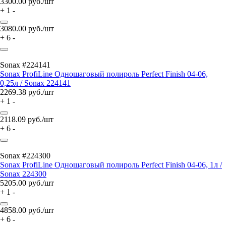
3300.00
руб./шт
+
1
-
3080.00
руб./шт
+
6
-
Sonax #224141
Sonax ProfiLine Одношаговый полироль Perfect Finish 04-06,
0,25л / Sonax 224141
2269.38
руб./шт
+
1
-
2118.09
руб./шт
+
6
-
Sonax #224300
Sonax ProfiLine Одношаговый полироль Perfect Finish 04-06, 1л /
Sonax 224300
5205.00
руб./шт
+
1
-
4858.00
руб./шт
+
6
-