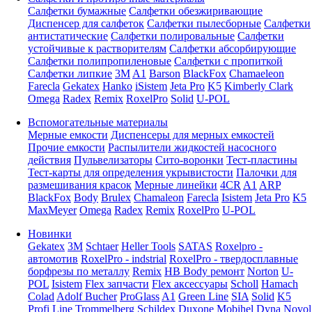
Салфетки бумажные
Салфетки обезжиривающие
Диспенсер для салфеток
Салфетки пылесборные
Салфетки
антистатические
Салфетки полировальные
Салфетки
устойчивые к растворителям
Салфетки абсорбирующие
Салфетки полипропиленовые
Салфетки с пропиткой
Салфетки липкие
3M
A1
Barson
BlackFox
Chamaeleon
Farecla
Gekatex
Hanko
iSistem
Jeta Pro
K5
Kimberly Clark
Omega
Radex
Remix
RoxelPro
Solid
U-POL
Вспомогательные материалы
Мерные емкости
Диспенсеры для мерных емкостей
Прочие емкости
Распылители жидкостей насосного
действия
Пульвелизаторы
Сито-воронки
Тест-пластины
Тест-карты для определения укрывистости
Палочки для
размешивания красок
Мерные линейки
4CR
A1
ARP
BlackFox
Body
Brulex
Chamaleon
Farecla
Isistem
Jeta Pro
K5
MaxMeyer
Omega
Radex
Remix
RoxelPro
U-POL
Новинки
Gekatex
3M
Schtaer
Heller Tools
SATAS
Roxelpro -
автомотив
RoxelPro - indstrial
RoxelPro - твердосплавные
борфрезы по металлу
Remix
HB Body ремонт
Norton
U-
POL
Isistem
Flex запчасти
Flex аксессуары
Scholl
Hamach
Colad
Adolf Bucher
ProGlass
A1
Green Line
SIA
Solid
K5
Profi Line
Trommelberg
Schildex
Duxone
Mobihel
Dyna
Novol