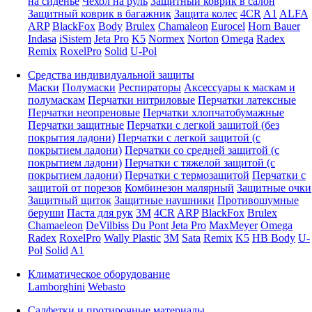
на сиденье
Чехол на руль
Защитный коврик в салон
Защитный коврик в багажник
Защита колес
4CR
A1
ALFA
ARP
BlackFox
Body
Brulex
Chamaleon
Eurocel
Horn Bauer
Indasa
iSistem
Jeta Pro
K5
Normex
Norton
Omega
Radex
Remix
RoxelPro
Solid
U-Pol
Средства индивидуальной защиты
Маски
Полумаски
Респираторы
Аксессуары к маскам и
полумаскам
Перчатки нитриловые
Перчатки латексные
Перчатки неопреновые
Перчатки хлопчатобумажные
Перчатки защитные
Перчатки с легкой защитой (без
покрытия ладони)
Перчатки с легкой защитой (с
покрытием ладони)
Перчатки со средней защитой (с
покрытием ладони)
Перчатки с тяжелой защитой (с
покрытием ладони)
Перчатки с термозащитой
Перчатки с
защитой от порезов
Комбинезон малярный
Защитные очки
Защитный щиток
Защитные наушники
Противошумные
беруши
Паста для рук
3M
4CR
ARP
BlackFox
Brulex
Chamaeleon
DeVilbiss
Du Pont
Jeta Pro
MaxMeyer
Omega
Radex
RoxelPro
Wally Plastic
3M
Sata
Remix
K5
HB Body
U-
Pol
Solid
A1
Климатическое оборудование
Lamborghini
Webasto
Салфетки и протирочные материалы