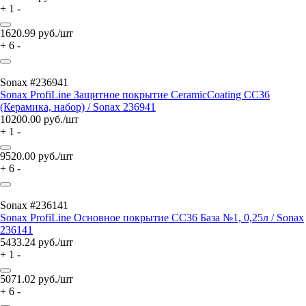
+
1
-
1620.99
руб./шт
+
6
-
Sonax #236941
Sonax ProfiLine Защитное покрытие CeramicCoating CC36
(Керамика, набор) / Sonax 236941
10200.00
руб./шт
+
1
-
9520.00
руб./шт
+
6
-
Sonax #236141
Sonax ProfiLine Основное покрытие CC36 База №1, 0,25л / Sonax
236141
5433.24
руб./шт
+
1
-
5071.02
руб./шт
+
6
-