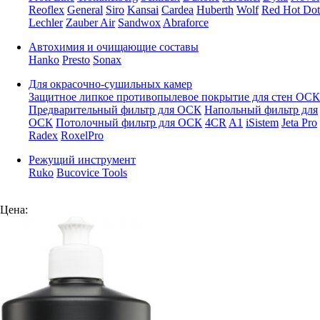
Reoflex
General
Siro
Kansai
Cardea
Huberth
Wolf
Red Hot Dot
Lechler
Zauber Air
Sandwox
Abraforce
Автохимия и очищающие составы
Hanko
Presto
Sonax
Для окрасочно-сушильных камер
Защитное липкое противопылевое покрытие для стен ОСК
Предварительный фильтр для ОСК
Напольный фильтр для
ОСК
Потолочный фильтр для ОСК
4CR
A1
iSistem
Jeta Pro
Radex
RoxelPro
Режущий инструмент
Ruko
Bucovice Tools
Цена: