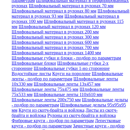
параметрам
Шлифовальный материал в перфорированных
рулонах
Шлифовальный материал в рулонах 70 мм
Шлифовальный материал в рулонах 80 мм
Шлифовальный
материал в рулонах 93 мм
Шлифовальный материал в
рулонах 100 мм
Шлифовальный материал в рулонах 115
мм
Шлифовальный материал в рулонах 120 мм
Шлифовальный материал в рулонах 200 мм
Шлифовальный материал в рулонах 300 мм
Шлифовальный материал в рулонах 600 мм
Шлифовальный материал в рулонах 700 мм
Шлифовальный материал в рулонах 1400 мм
Шлифовальные губки и блоки - подбор по параметрам
Шлифовальные блоки
Шлифовальные губки 2-х
сторонние
Шлифовальные губки 1-но сторонние
Водостойкие листы
Круги на поролоне
Шлифовальные
ленты - подбор по параметрам
Шлифовальные ленты
10x330 мм
Шлифовальные ленты 13x457 мм
Шлифовальные ленты 75x475 мм
Шлифовальные ленты
75x533 мм
Шлифовальные ленты 110x610 мм
Шлифовальные ленты 200x750 мм
Шлифовальные дельты
- подбор по параметрам
Шлифовальные дельты 95x95x95
мм
Круги из скотч-брайта и войлока
Листы из скотч-
брайта и войлока
Рулоны из скотч-брайта и войлока
Фибровые круги - подбор по параметрам
Лепестковые
круги - подбор по параметрам
Зачистные круги - подбор