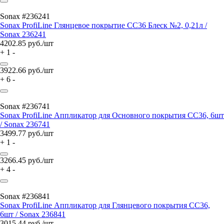
Sonax #236241
Sonax ProfiLine Глянцевое покрытие CC36 Блеск №2, 0,21л /
Sonax 236241
4202.85
руб./шт
+
1
-
3922.66
руб./шт
+
6
-
Sonax #236741
Sonax ProfiLine Аппликатор для Основного покрытия CC36, 6шт
/ Sonax 236741
3499.77
руб./шт
+
1
-
3266.45
руб./шт
+
4
-
Sonax #236841
Sonax ProfiLine Аппликатор для Глянцевого покрытия CC36,
6шт / Sonax 236841
3015.44
руб./шт