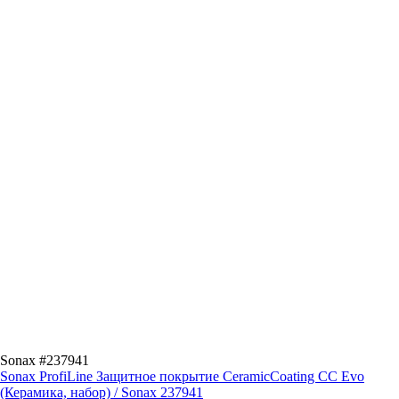
Sonax #237941
Sonax ProfiLine Защитное покрытие CeramicCoating CC Evo
(Керамика, набор) / Sonax 237941