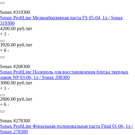
Sonax #319300
Sonax ProfiLine Мелкоабразивная паста FS 05-04, 1л / Sonax
319300
4200.00
руб./шт
+
1
-
3920.00
руб./шт
+
6
-
Sonax #208300
Sonax ProfiLine Полироль для восстановления блеска твердых
лаков NP 03-06, 1л / Sonax 208300
3000.00
руб./шт
+
1
-
2800.00
руб./шт
+
6
-
Sonax #278300
Sonax ProfiLine Финальная полировальная паста Final 01-06, 1л /
Sonax 278300