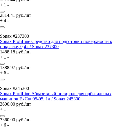
+
1
-
2814.41
руб./шт
+
4
-
Sonax #237300
Sonax ProfiLine Средство для подготовки поверхности к
покраске, 0,4л / Sonax 237300
1488.18
руб./шт
+
1
-
1388.97
руб./шт
+
6
-
Sonax #245300
Sonax ProfiLine Абразивный полироль для орбитальных
машинок ExCut 05-05, 1л / Sonax 245300
3600.00
руб./шт
+
1
-
3360.00
руб./шт
+
6
-