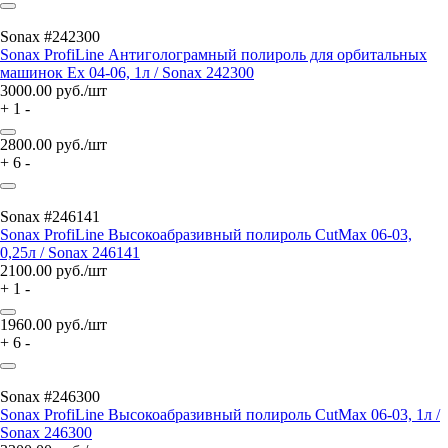
Sonax #242300
Sonax ProfiLine Антиголограмный полироль для орбитальных
машинок Ex 04-06, 1л / Sonax 242300
3000.00
руб./шт
+
1
-
2800.00
руб./шт
+
6
-
Sonax #246141
Sonax ProfiLine Высокоабразивный полироль CutMax 06-03,
0,25л / Sonax 246141
2100.00
руб./шт
+
1
-
1960.00
руб./шт
+
6
-
Sonax #246300
Sonax ProfiLine Высокоабразивный полироль CutMax 06-03, 1л /
Sonax 246300