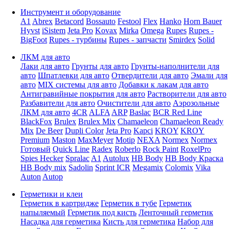
Инструмент и оборудование
A1
Abrex
Betacord
Bossauto
Festool
Flex
Hanko
Horn Bauer
Hyvst
iSistem
Jeta Pro
Kovax
Mirka
Omega
Rupes
Rupes -
BigFoot
Rupes - турбины
Rupes - запчасти
Smirdex
Solid
ЛКМ для авто
Лаки для авто
Грунты для авто
Грунты-наполнители для
авто
Шпатлевки для авто
Отвердители для авто
Эмали для
авто
MIX системы для авто
Добавки к лакам для авто
Антигравийные покрытия для авто
Растворители для авто
Разбавители для авто
Очистители для авто
Аэрозольные
ЛКМ для авто
4CR
ALFA
ARP
Baslac
BCR Red Line
BlackFox
Brulex
Brulex Mix
Chamaeleon
Chamaeleon Ready
Mix
De Beer
Dupli Color
Jeta Pro
Kapci
KROY
KROY
Premium
Maston
MaxMeyer
Motip
NEXA
Normex
Normex
Готовый
Quick Line
Radex
Roberlo
Rock Paint
RoxelPro
Spies Hecker
Spralac
A1
Autolux
HB Body
HB Body Краска
HB Body mix
Sadolin
Sprint ICR
Megamix
Colomix
Vika
Auton
Autop
Герметики и клеи
Герметик в картридже
Герметик в тубе
Герметик
напыляемый
Герметик под кисть
Ленточный герметик
Насадка для герметика
Кисть для герметика
Набор для