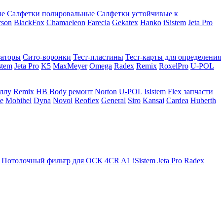
ие
Салфетки полировальные
Салфетки устойчивые к
rson
BlackFox
Chamaeleon
Farecla
Gekatex
Hanko
iSistem
Jeta Pro
заторы
Сито-воронки
Тест-пластины
Тест-карты для определения
stem
Jeta Pro
K5
MaxMeyer
Omega
Radex
Remix
RoxelPro
U-POL
аллу
Remix
HB Body ремонт
Norton
U-POL
Isistem
Flex запчасти
e
Mobihel
Dyna
Novol
Reoflex
General
Siro
Kansai
Cardea
Huberth
Потолочный фильтр для ОСК
4CR
A1
iSistem
Jeta Pro
Radex