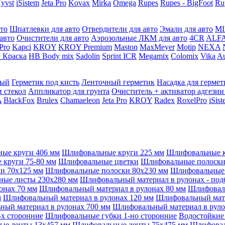
yvst
iSistem
Jeta Pro
Kovax
Mirka
Omega
Rupes
Rupes - BigFoot
Ru
то
Шпатлевки для авто
Отвердители для авто
Эмали для авто
MI
авто
Очистители для авто
Аэрозольные ЛКМ для авто
4CR
ALF
 Pro
Kapci
KROY
KROY Premium
Maston
MaxMeyer
Motip
NEXA
 Краска
HB Body mix
Sadolin
Sprint ICR
Megamix
Colomix
Vika
Au
мый
Герметик под кисть
Ленточный герметик
Насадка для гермет
и стекол
Аппликатор для грунта
Очиститель + активатор адгезии
A
BlackFox
Brulex
Chamaeleon
Jeta Pro
KROY
Radex
RoxelPro
iSis
ые круги 406 мм
Шлифовальные круги 225 мм
Шлифовальные к
круги 75-80 мм
Шлифовальные цветки
Шлифовальные полоски 
и 70x125 мм
Шлифовальные полоски 80x230 мм
Шлифовальные 
ые листы 230x280 мм
Шлифовальный материал в рулонах - под
онах 70 мм
Шлифовальный материал в рулонах 80 мм
Шлифоваль
м
Шлифовальный материал в рулонах 120 мм
Шлифовальный мате
ый материал в рулонах 700 мм
Шлифовальный материал в руло
х сторонние
Шлифовальные губки 1-но сторонние
Водостойкие
ые ленты 13x457 мм
Шлифовальные ленты 75x475 мм
Шлифовал