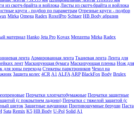
ги из скотч-брайта и войлока
Листы из скотч-брайта и войлока
истные круги - подбор по параметрам
Отрезные круги - подбор
vax
Mirka
Omega
Radex
RoxelPro
Schtaer
HB Body абразив
ый материал
Hanko
Jeta Pro
Kovax
Menzerna
Mirka
Radex
иниевая лента
Армированная лента
Тканевая лента
Лента для
лейких лент
Маскирующая бумага
Маскирующая пленка
Нож для
к для зоны перехода
Стикеры парктроников
Чехол на
ажник
Защита колес
4CR
A1
ALFA
ARP
BlackFox
Body
Brulex
неопреновые
Перчатки хлопчатобумажные
Перчатки защитные
защитой (с покрытием ладони)
Перчатки с тяжелой защитой (с
тный щиток
Защитные наушники
Противошумные беруши
Паста
M
Sata
Remix
K5
HB Body
U-Pol
Solid
A1