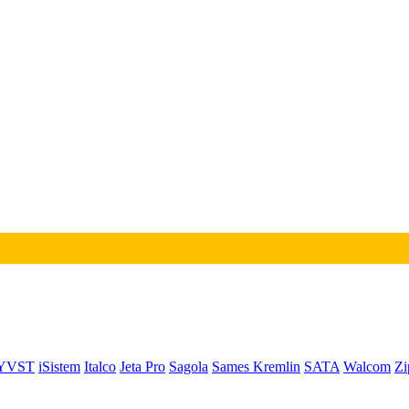
YVST
iSistem
Italco
Jeta Pro
Sagola
Sames Kremlin
SATA
Walcom
Zi