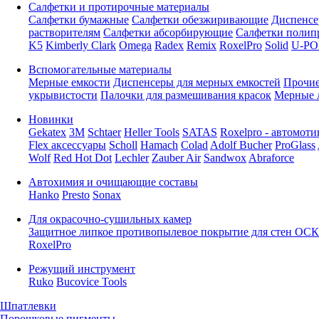
Салфетки и протирочные материалы
Салфетки бумажные
Салфетки обезжиривающие
Диспенсе
растворителям
Салфетки абсорбирующие
Салфетки полип
K5
Kimberly Clark
Omega
Radex
Remix
RoxelPro
Solid
U-PO
Вспомогательные материалы
Мерные емкости
Диспенсеры для мерных емкостей
Прочие
укрывистости
Палочки для размешивания красок
Мерные 
Новинки
Gekatex
3M
Schtaer
Heller Tools
SATAS
Roxelpro - автомоти
Flex аксессуары
Scholl
Hamach
Colad
Adolf Bucher
ProGlass
Wolf
Red Hot Dot
Lechler
Zauber Air
Sandwox
Abraforce
Автохимия и очищающие составы
Hanko
Presto
Sonax
Для окрасочно-сушильных камер
Защитное липкое противопылевое покрытие для стен ОСК
RoxelPro
Режущий инструмент
Ruko
Bucovice Tools
Шпатлевки
Порошковые пигменты