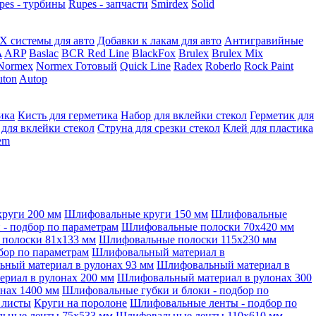
pes - турбины
Rupes - запчасти
Smirdex
Solid
X системы для авто
Добавки к лакам для авто
Антигравийные
A
ARP
Baslac
BCR Red Line
BlackFox
Brulex
Brulex Mix
Normex
Normex Готовый
Quick Line
Radex
Roberlo
Rock Paint
ton
Autop
ика
Кисть для герметика
Набор для вклейки стекол
Герметик для
 для вклейки стекол
Струна для срезки стекол
Клей для пластика
tem
руги 200 мм
Шлифовальные круги 150 мм
Шлифовальные
- подбор по параметрам
Шлифовальные полоски 70x420 мм
полоски 81x133 мм
Шлифовальные полоски 115x230 мм
бор по параметрам
Шлифовальный материал в
ный материал в рулонах 93 мм
Шлифовальный материал в
риал в рулонах 200 мм
Шлифовальный материал в рулонах 300
нах 1400 мм
Шлифовальные губки и блоки - подбор по
 листы
Круги на поролоне
Шлифовальные ленты - подбор по
ьные ленты 75x533 мм
Шлифовальные ленты 110x610 мм