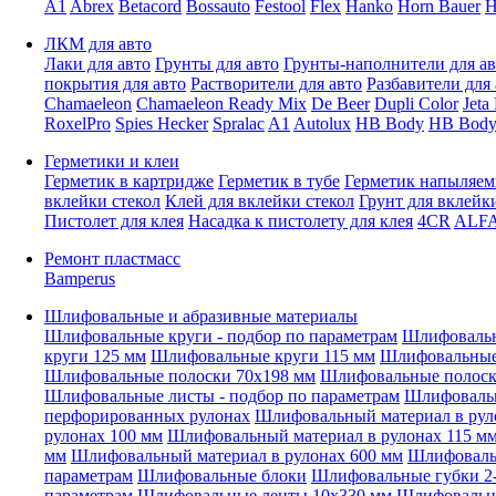
A1
Abrex
Betacord
Bossauto
Festool
Flex
Hanko
Horn Bauer
H
ЛКМ для авто
Лаки для авто
Грунты для авто
Грунты-наполнители для ав
покрытия для авто
Растворители для авто
Разбавители для 
Chamaeleon
Chamaeleon Ready Mix
De Beer
Dupli Color
Jeta
RoxelPro
Spies Hecker
Spralac
A1
Autolux
HB Body
HB Body
Герметики и клеи
Герметик в картридже
Герметик в тубе
Герметик напыляе
вклейки стекол
Клей для вклейки стекол
Грунт для вклейк
Пистолет для клея
Насадка к пистолету для клея
4CR
ALF
Ремонт пластмасс
Bamperus
Шлифовальные и абразивные материалы
Шлифовальные круги - подбор по параметрам
Шлифовальн
круги 125 мм
Шлифовальные круги 115 мм
Шлифовальные 
Шлифовальные полоски 70x198 мм
Шлифовальные полоск
Шлифовальные листы - подбор по параметрам
Шлифовальн
перфорированных рулонах
Шлифовальный материал в рул
рулонах 100 мм
Шлифовальный материал в рулонах 115 м
мм
Шлифовальный материал в рулонах 600 мм
Шлифовальн
параметрам
Шлифовальные блоки
Шлифовальные губки 2-
параметрам
Шлифовальные ленты 10x330 мм
Шлифовальн