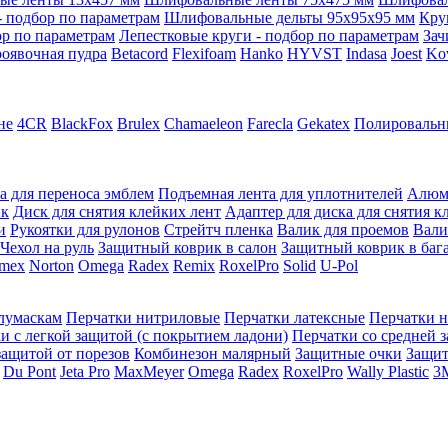
 подбор по параметрам
Шлифовальные дельты 95x95x95 мм
Кру
ор по параметрам
Лепестковые круги - подбор по параметрам
Зач
оявочная пудра
Betacord
Flexifoam
Hanko
HYVST
Indasa
Joest
Ko
не
4CR
BlackFox
Brulex
Chamaeleon
Farecla
Gekatex
Полировальн
а для переноса эмблем
Подъемная лента для уплотнителей
Алюм
ик
Диск для снятия клейких лент
Адаптер для диска для снятия к
и
Рукоятки для рулонов
Стрейтч пленка
Валик для проемов
Вали
Чехол на руль
Защитный коврик в салон
Защитный коврик в баг
mex
Norton
Omega
Radex
Remix
RoxelPro
Solid
U-Pol
олумаскам
Перчатки нитриловые
Перчатки латексные
Перчатки 
и с легкой защитой (с покрытием ладони)
Перчатки со средней 
защитой от порезов
Комбинезон малярный
Защитные очки
Защи
Du Pont
Jeta Pro
MaxMeyer
Omega
Radex
RoxelPro
Wally Plastic
3