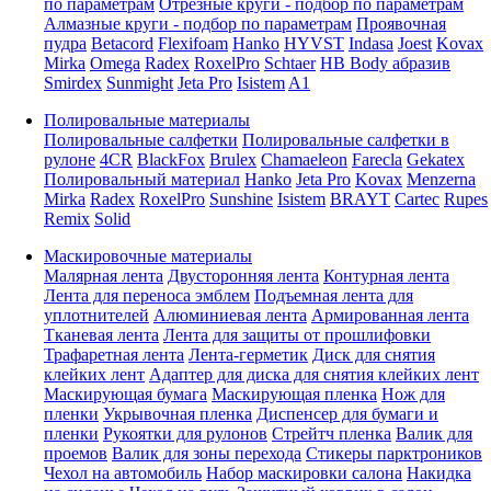
по параметрам
Отрезные круги - подбор по параметрам
Алмазные круги - подбор по параметрам
Проявочная
пудра
Betacord
Flexifoam
Hanko
HYVST
Indasa
Joest
Kovax
Mirka
Omega
Radex
RoxelPro
Schtaer
HB Body абразив
Smirdex
Sunmight
Jeta Pro
Isistem
A1
Полировальные материалы
Полировальные салфетки
Полировальные салфетки в
рулоне
4CR
BlackFox
Brulex
Chamaeleon
Farecla
Gekatex
Полировальный материал
Hanko
Jeta Pro
Kovax
Menzerna
Mirka
Radex
RoxelPro
Sunshine
Isistem
BRAYT
Cartec
Rupes
Remix
Solid
Маскировочные материалы
Малярная лента
Двусторонняя лента
Контурная лента
Лента для переноса эмблем
Подъемная лента для
уплотнителей
Алюминиевая лента
Армированная лента
Тканевая лента
Лента для защиты от прошлифовки
Трафаретная лента
Лента-герметик
Диск для снятия
клейких лент
Адаптер для диска для снятия клейких лент
Маскирующая бумага
Маскирующая пленка
Нож для
пленки
Укрывочная пленка
Диспенсер для бумаги и
пленки
Рукоятки для рулонов
Стрейтч пленка
Валик для
проемов
Валик для зоны перехода
Стикеры парктроников
Чехол на автомобиль
Набор маскировки салона
Накидка