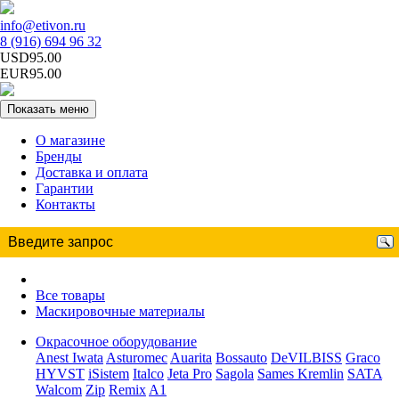
info@etivon.ru
8 (916) 694 96 32
USD95.00
EUR95.00
Показать меню
О магазине
Бренды
Доставка и оплата
Гарантии
Контакты
Все товары
Маскировочные материалы
Окрасочное оборудование
Anest Iwata
Asturomec
Auarita
Bossauto
DeVILBISS
Graco
HYVST
iSistem
Italco
Jeta Pro
Sagola
Sames Kremlin
SATA
Walcom
Zip
Remix
A1