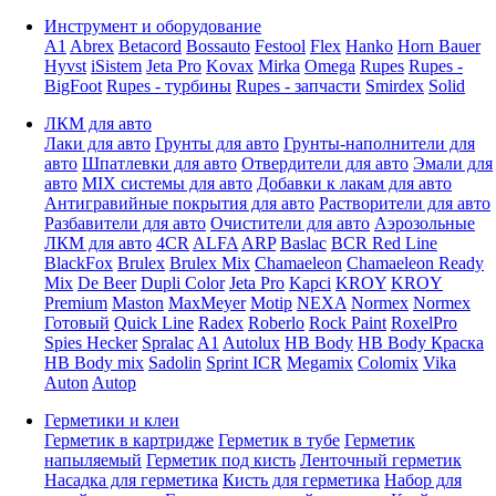
Инструмент и оборудование
A1
Abrex
Betacord
Bossauto
Festool
Flex
Hanko
Horn Bauer
Hyvst
iSistem
Jeta Pro
Kovax
Mirka
Omega
Rupes
Rupes -
BigFoot
Rupes - турбины
Rupes - запчасти
Smirdex
Solid
ЛКМ для авто
Лаки для авто
Грунты для авто
Грунты-наполнители для
авто
Шпатлевки для авто
Отвердители для авто
Эмали для
авто
MIX системы для авто
Добавки к лакам для авто
Антигравийные покрытия для авто
Растворители для авто
Разбавители для авто
Очистители для авто
Аэрозольные
ЛКМ для авто
4CR
ALFA
ARP
Baslac
BCR Red Line
BlackFox
Brulex
Brulex Mix
Chamaeleon
Chamaeleon Ready
Mix
De Beer
Dupli Color
Jeta Pro
Kapci
KROY
KROY
Premium
Maston
MaxMeyer
Motip
NEXA
Normex
Normex
Готовый
Quick Line
Radex
Roberlo
Rock Paint
RoxelPro
Spies Hecker
Spralac
A1
Autolux
HB Body
HB Body Краска
HB Body mix
Sadolin
Sprint ICR
Megamix
Colomix
Vika
Auton
Autop
Герметики и клеи
Герметик в картридже
Герметик в тубе
Герметик
напыляемый
Герметик под кисть
Ленточный герметик
Насадка для герметика
Кисть для герметика
Набор для