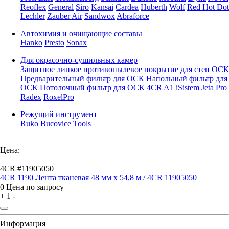
Reoflex
General
Siro
Kansai
Cardea
Huberth
Wolf
Red Hot Dot
Lechler
Zauber Air
Sandwox
Abraforce
Автохимия и очищающие составы
Hanko
Presto
Sonax
Для окрасочно-сушильных камер
Защитное липкое противопылевое покрытие для стен ОСК
Предварительный фильтр для ОСК
Напольный фильтр для
ОСК
Потолочный фильтр для ОСК
4CR
A1
iSistem
Jeta Pro
Radex
RoxelPro
Режущий инструмент
Ruko
Bucovice Tools
Цена:
4CR #11905050
4CR 1190 Лента тканевая 48 мм x 54,8 м / 4CR 11905050
0
Цена по запросу
+
1
-
Информация