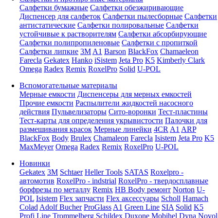
Салфетки бумажные
Салфетки обезжиривающие
Диспенсер для салфеток
Салфетки пылесборные
Салфетки
антистатические
Салфетки полировальные
Салфетки
устойчивые к растворителям
Салфетки абсорбирующие
Салфетки полипропиленовые
Салфетки с пропиткой
Салфетки липкие
3M
A1
Barson
BlackFox
Chamaeleon
Farecla
Gekatex
Hanko
iSistem
Jeta Pro
K5
Kimberly Clark
Omega
Radex
Remix
RoxelPro
Solid
U-POL
Вспомогательные материалы
Мерные емкости
Диспенсеры для мерных емкостей
Прочие емкости
Распылители жидкостей насосного
действия
Пульвелизаторы
Сито-воронки
Тест-пластины
Тест-карты для определения укрывистости
Палочки для
размешивания красок
Мерные линейки
4CR
A1
ARP
BlackFox
Body
Brulex
Chamaleon
Farecla
Isistem
Jeta Pro
K5
MaxMeyer
Omega
Radex
Remix
RoxelPro
U-POL
Новинки
Gekatex
3M
Schtaer
Heller Tools
SATAS
Roxelpro -
автомотив
RoxelPro - indstrial
RoxelPro - твердосплавные
борфрезы по металлу
Remix
HB Body ремонт
Norton
U-
POL
Isistem
Flex запчасти
Flex аксессуары
Scholl
Hamach
Colad
Adolf Bucher
ProGlass
A1
Green Line
SIA
Solid
K5
Profi Line
Trommelberg
Schildex
Duxone
Mobihel
Dyna
Novol