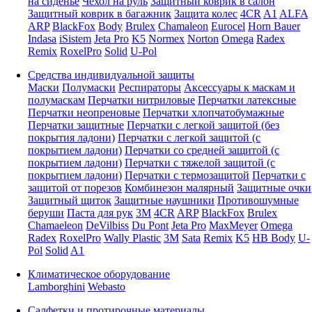
на сиденье
Чехол на руль
Защитный коврик в салон
Защитный коврик в багажник
Защита колес
4CR
A1
ALFA
ARP
BlackFox
Body
Brulex
Chamaleon
Eurocel
Horn Bauer
Indasa
iSistem
Jeta Pro
K5
Normex
Norton
Omega
Radex
Remix
RoxelPro
Solid
U-Pol
Средства индивидуальной защиты
Маски
Полумаски
Респираторы
Аксессуары к маскам и
полумаскам
Перчатки нитриловые
Перчатки латексные
Перчатки неопреновые
Перчатки хлопчатобумажные
Перчатки защитные
Перчатки с легкой защитой (без
покрытия ладони)
Перчатки с легкой защитой (с
покрытием ладони)
Перчатки со средней защитой (с
покрытием ладони)
Перчатки с тяжелой защитой (с
покрытием ладони)
Перчатки с термозащитой
Перчатки с
защитой от порезов
Комбинезон малярный
Защитные очки
Защитный щиток
Защитные наушники
Противошумные
беруши
Паста для рук
3M
4CR
ARP
BlackFox
Brulex
Chamaeleon
DeVilbiss
Du Pont
Jeta Pro
MaxMeyer
Omega
Radex
RoxelPro
Wally Plastic
3M
Sata
Remix
K5
HB Body
U-
Pol
Solid
A1
Климатическое оборудование
Lamborghini
Webasto
Салфетки и протирочные материалы