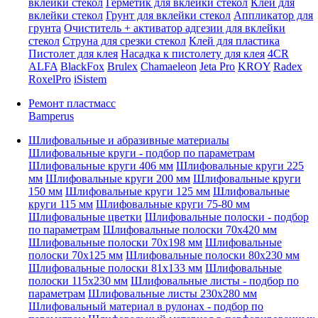
вклейки стекол
Герметик для вклейки стекол
Клей для
вклейки стекол
Грунт для вклейки стекол
Аппликатор для
грунта
Очиститель + активатор адгезии для вклейки
стекол
Струна для срезки стекол
Клей для пластика
Пистолет для клея
Насадка к пистолету для клея
4CR
ALFA
BlackFox
Brulex
Chamaeleon
Jeta Pro
KROY
Radex
RoxelPro
iSistem
Ремонт пластмасс
Bamperus
Шлифовальные и абразивные материалы
Шлифовальные круги - подбор по параметрам
Шлифовальные круги 406 мм
Шлифовальные круги 225
мм
Шлифовальные круги 200 мм
Шлифовальные круги
150 мм
Шлифовальные круги 125 мм
Шлифовальные
круги 115 мм
Шлифовальные круги 75-80 мм
Шлифовальные цветки
Шлифовальные полоски - подбор
по параметрам
Шлифовальные полоски 70x420 мм
Шлифовальные полоски 70x198 мм
Шлифовальные
полоски 70x125 мм
Шлифовальные полоски 80x230 мм
Шлифовальные полоски 81x133 мм
Шлифовальные
полоски 115x230 мм
Шлифовальные листы - подбор по
параметрам
Шлифовальные листы 230x280 мм
Шлифовальный материал в рулонах - подбор по