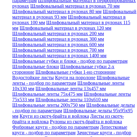
параметрам
Шлифовальный материал в перфорированных
рулонах
Шлифовальный материал в рулонах 70 мм
Шлифовальный материал в рулонах 80 мм
Шлифовальный
материал в рулонах 93 мм
Шлифовальный материал в
рулонах 100 мм
Шлифовальный материал в рулонах 115
мм
Шлифовальный материал в рулонах 120 мм
Шлифовальный материал в рулонах 200 мм
Шлифовальный материал в рулонах 300 мм
Шлифовальный материал в рулонах 600 мм
Шлифовальный материал в рулонах 700 мм
Шлифовальный материал в рулонах 1400 мм
Шлифовальные губки и блоки - подбор по параметрам
Шлифовальные блоки
Шлифовальные губки 2-х
сторонние
Шлифовальные губки 1-но сторонние
Водостойкие листы
Круги на поролоне
Шлифовальные
ленты - подбор по параметрам
Шлифовальные ленты
10x330 мм
Шлифовальные ленты 13x457 мм
Шлифовальные ленты 75x475 мм
Шлифовальные ленты
75x533 мм
Шлифовальные ленты 110x610 мм
Шлифовальные ленты 200x750 мм
Шлифовальные дельты
- подбор по параметрам
Шлифовальные дельты 95x95x95
мм
Круги из скотч-брайта и войлока
Листы из скотч-
брайта и войлока
Рулоны из скотч-брайта и войлока
Фибровые круги - подбор по параметрам
Лепестковые
круги - подбор по параметрам
Зачистные круги - подбор