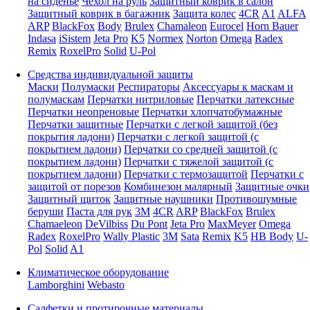
на сиденье
Чехол на руль
Защитный коврик в салон
Защитный коврик в багажник
Защита колес
4CR
A1
ALFA
ARP
BlackFox
Body
Brulex
Chamaleon
Eurocel
Horn Bauer
Indasa
iSistem
Jeta Pro
K5
Normex
Norton
Omega
Radex
Remix
RoxelPro
Solid
U-Pol
Средства индивидуальной защиты
Маски
Полумаски
Респираторы
Аксессуары к маскам и
полумаскам
Перчатки нитриловые
Перчатки латексные
Перчатки неопреновые
Перчатки хлопчатобумажные
Перчатки защитные
Перчатки с легкой защитой (без
покрытия ладони)
Перчатки с легкой защитой (с
покрытием ладони)
Перчатки со средней защитой (с
покрытием ладони)
Перчатки с тяжелой защитой (с
покрытием ладони)
Перчатки с термозащитой
Перчатки с
защитой от порезов
Комбинезон малярный
Защитные очки
Защитный щиток
Защитные наушники
Противошумные
беруши
Паста для рук
3M
4CR
ARP
BlackFox
Brulex
Chamaeleon
DeVilbiss
Du Pont
Jeta Pro
MaxMeyer
Omega
Radex
RoxelPro
Wally Plastic
3M
Sata
Remix
K5
HB Body
U-
Pol
Solid
A1
Климатическое оборудование
Lamborghini
Webasto
Салфетки и протирочные материалы