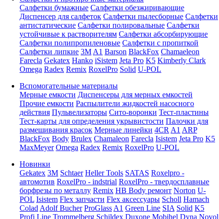
Салфетки бумажные
Салфетки обезжиривающие
Диспенсер для салфеток
Салфетки пылесборные
Салфетки
антистатические
Салфетки полировальные
Салфетки
устойчивые к растворителям
Салфетки абсорбирующие
Салфетки полипропиленовые
Салфетки с пропиткой
Салфетки липкие
3M
A1
Barson
BlackFox
Chamaeleon
Farecla
Gekatex
Hanko
iSistem
Jeta Pro
K5
Kimberly Clark
Omega
Radex
Remix
RoxelPro
Solid
U-POL
Вспомогательные материалы
Мерные емкости
Диспенсеры для мерных емкостей
Прочие емкости
Распылители жидкостей насосного
действия
Пульвелизаторы
Сито-воронки
Тест-пластины
Тест-карты для определения укрывистости
Палочки для
размешивания красок
Мерные линейки
4CR
A1
ARP
BlackFox
Body
Brulex
Chamaleon
Farecla
Isistem
Jeta Pro
K5
MaxMeyer
Omega
Radex
Remix
RoxelPro
U-POL
Новинки
Gekatex
3M
Schtaer
Heller Tools
SATAS
Roxelpro -
автомотив
RoxelPro - indstrial
RoxelPro - твердосплавные
борфрезы по металлу
Remix
HB Body ремонт
Norton
U-
POL
Isistem
Flex запчасти
Flex аксессуары
Scholl
Hamach
Colad
Adolf Bucher
ProGlass
A1
Green Line
SIA
Solid
K5
Profi Line
Trommelberg
Schildex
Duxone
Mobihel
Dyna
Novol