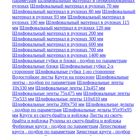
параметрам
Шлифовальный материал в перфорированных
рулонах
Шлифовальный материал в рулонах 70 мм
Шлифовальный материал в рулонах 80 мм
Шлифовальный
материал в рулонах 93 мм
Шлифовальный материал в
рулонах 100 мм
Шлифовальный материал в рулонах 115
мм
Шлифовальный материал в рулонах 120 мм
Шлифовальный материал в рулонах 200 мм
Шлифовальный материал в рулонах 300 мм
Шлифовальный материал в рулонах 600 мм
Шлифовальный материал в рулонах 700 мм
Шлифовальный материал в рулонах 1400 мм
Шлифовальные губки и блоки - подбор по параметрам
Шлифовальные блоки
Шлифовальные губки 2-х
сторонние
Шлифовальные губки 1-но сторонние
Водостойкие листы
Круги на поролоне
Шлифовальные
ленты - подбор по параметрам
Шлифовальные ленты
10x330 мм
Шлифовальные ленты 13x457 мм
Шлифовальные ленты 75x475 мм
Шлифовальные ленты
75x533 мм
Шлифовальные ленты 110x610 мм
Шлифовальные ленты 200x750 мм
Шлифовальные дельты
- подбор по параметрам
Шлифовальные дельты 95x95x95
мм
Круги из скотч-брайта и войлока
Листы из скотч-
брайта и войлока
Рулоны из скотч-брайта и войлока
Фибровые круги - подбор по параметрам
Лепестковые
круги - подбор по параметрам
Зачистные круги - подбор