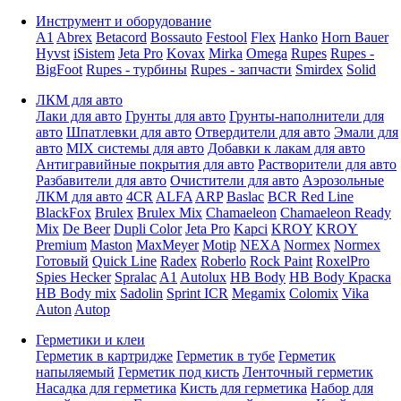
Инструмент и оборудование
A1
Abrex
Betacord
Bossauto
Festool
Flex
Hanko
Horn Bauer
Hyvst
iSistem
Jeta Pro
Kovax
Mirka
Omega
Rupes
Rupes -
BigFoot
Rupes - турбины
Rupes - запчасти
Smirdex
Solid
ЛКМ для авто
Лаки для авто
Грунты для авто
Грунты-наполнители для
авто
Шпатлевки для авто
Отвердители для авто
Эмали для
авто
MIX системы для авто
Добавки к лакам для авто
Антигравийные покрытия для авто
Растворители для авто
Разбавители для авто
Очистители для авто
Аэрозольные
ЛКМ для авто
4CR
ALFA
ARP
Baslac
BCR Red Line
BlackFox
Brulex
Brulex Mix
Chamaeleon
Chamaeleon Ready
Mix
De Beer
Dupli Color
Jeta Pro
Kapci
KROY
KROY
Premium
Maston
MaxMeyer
Motip
NEXA
Normex
Normex
Готовый
Quick Line
Radex
Roberlo
Rock Paint
RoxelPro
Spies Hecker
Spralac
A1
Autolux
HB Body
HB Body Краска
HB Body mix
Sadolin
Sprint ICR
Megamix
Colomix
Vika
Auton
Autop
Герметики и клеи
Герметик в картридже
Герметик в тубе
Герметик
напыляемый
Герметик под кисть
Ленточный герметик
Насадка для герметика
Кисть для герметика
Набор для