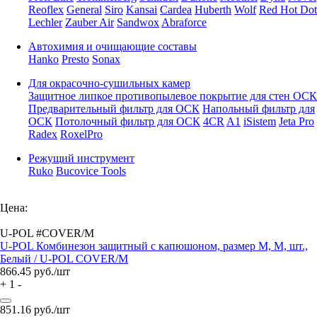
Reoflex
General
Siro
Kansai
Cardea
Huberth
Wolf
Red Hot Dot
Lechler
Zauber Air
Sandwox
Abraforce
Автохимия и очищающие составы
Hanko
Presto
Sonax
Для окрасочно-сушильных камер
Защитное липкое противопылевое покрытие для стен ОСК
Предварительный фильтр для ОСК
Напольный фильтр для
ОСК
Потолочный фильтр для ОСК
4CR
A1
iSistem
Jeta Pro
Radex
RoxelPro
Режущий инструмент
Ruko
Bucovice Tools
Цена:
U-POL #COVER/M
U-POL Комбинезон защитный с капюшоном, размер М, М, шт.,
Белый / U-POL COVER/M
866.45
руб./шт
+
1
-
851.16
руб./шт