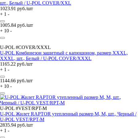
шт., Белый / U-POL COVER/XXL
1023.91
руб./шт
+
1
-
1005.84
руб./шт
+
10
-
U-POL #COVER/XXXL
U-POL Комбинезон защитный с капюшоном, размер XXXL,
XXXL, шт., Белый / U-POL COVER/XXXL
1165.22
руб./шт
+
1
-
1144.66
руб./шт
+
10
-
U-POL #VEST/RPT-M
U-POL Жилет RAPTOR утепленный размер M, M, шт., Черный /
U-POL VEST/RPT-M
2835.94
руб./шт
+
1
-