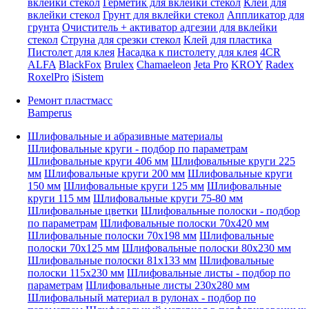
вклейки стекол
Герметик для вклейки стекол
Клей для
вклейки стекол
Грунт для вклейки стекол
Аппликатор для
грунта
Очиститель + активатор адгезии для вклейки
стекол
Струна для срезки стекол
Клей для пластика
Пистолет для клея
Насадка к пистолету для клея
4CR
ALFA
BlackFox
Brulex
Chamaeleon
Jeta Pro
KROY
Radex
RoxelPro
iSistem
Ремонт пластмасс
Bamperus
Шлифовальные и абразивные материалы
Шлифовальные круги - подбор по параметрам
Шлифовальные круги 406 мм
Шлифовальные круги 225
мм
Шлифовальные круги 200 мм
Шлифовальные круги
150 мм
Шлифовальные круги 125 мм
Шлифовальные
круги 115 мм
Шлифовальные круги 75-80 мм
Шлифовальные цветки
Шлифовальные полоски - подбор
по параметрам
Шлифовальные полоски 70x420 мм
Шлифовальные полоски 70x198 мм
Шлифовальные
полоски 70x125 мм
Шлифовальные полоски 80x230 мм
Шлифовальные полоски 81x133 мм
Шлифовальные
полоски 115x230 мм
Шлифовальные листы - подбор по
параметрам
Шлифовальные листы 230x280 мм
Шлифовальный материал в рулонах - подбор по