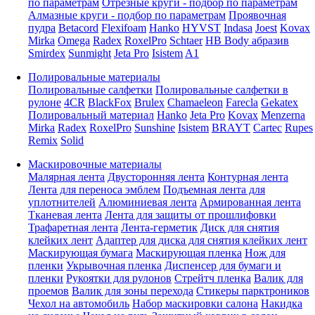
по параметрам
Отрезные круги - подбор по параметрам
Алмазные круги - подбор по параметрам
Проявочная
пудра
Betacord
Flexifoam
Hanko
HYVST
Indasa
Joest
Kovax
Mirka
Omega
Radex
RoxelPro
Schtaer
HB Body абразив
Smirdex
Sunmight
Jeta Pro
Isistem
A1
Полировальные материалы
Полировальные салфетки
Полировальные салфетки в
рулоне
4CR
BlackFox
Brulex
Chamaeleon
Farecla
Gekatex
Полировальный материал
Hanko
Jeta Pro
Kovax
Menzerna
Mirka
Radex
RoxelPro
Sunshine
Isistem
BRAYT
Cartec
Rupes
Remix
Solid
Маскировочные материалы
Малярная лента
Двусторонняя лента
Контурная лента
Лента для переноса эмблем
Подъемная лента для
уплотнителей
Алюминиевая лента
Армированная лента
Тканевая лента
Лента для защиты от прошлифовки
Трафаретная лента
Лента-герметик
Диск для снятия
клейких лент
Адаптер для диска для снятия клейких лент
Маскирующая бумага
Маскирующая пленка
Нож для
пленки
Укрывочная пленка
Диспенсер для бумаги и
пленки
Рукоятки для рулонов
Стрейтч пленка
Валик для
проемов
Валик для зоны перехода
Стикеры парктроников
Чехол на автомобиль
Набор маскировки салона
Накидка