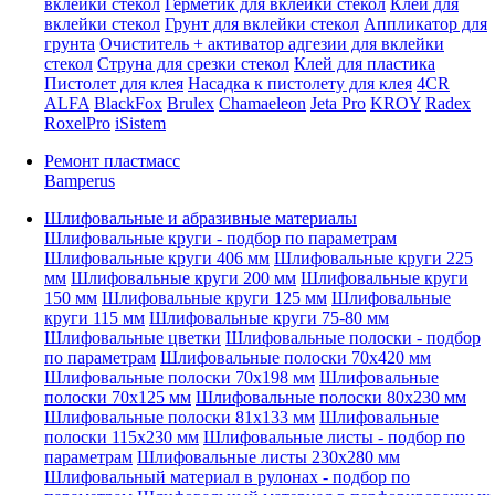
вклейки стекол
Герметик для вклейки стекол
Клей для
вклейки стекол
Грунт для вклейки стекол
Аппликатор для
грунта
Очиститель + активатор адгезии для вклейки
стекол
Струна для срезки стекол
Клей для пластика
Пистолет для клея
Насадка к пистолету для клея
4CR
ALFA
BlackFox
Brulex
Chamaeleon
Jeta Pro
KROY
Radex
RoxelPro
iSistem
Ремонт пластмасс
Bamperus
Шлифовальные и абразивные материалы
Шлифовальные круги - подбор по параметрам
Шлифовальные круги 406 мм
Шлифовальные круги 225
мм
Шлифовальные круги 200 мм
Шлифовальные круги
150 мм
Шлифовальные круги 125 мм
Шлифовальные
круги 115 мм
Шлифовальные круги 75-80 мм
Шлифовальные цветки
Шлифовальные полоски - подбор
по параметрам
Шлифовальные полоски 70x420 мм
Шлифовальные полоски 70x198 мм
Шлифовальные
полоски 70x125 мм
Шлифовальные полоски 80x230 мм
Шлифовальные полоски 81x133 мм
Шлифовальные
полоски 115x230 мм
Шлифовальные листы - подбор по
параметрам
Шлифовальные листы 230x280 мм
Шлифовальный материал в рулонах - подбор по