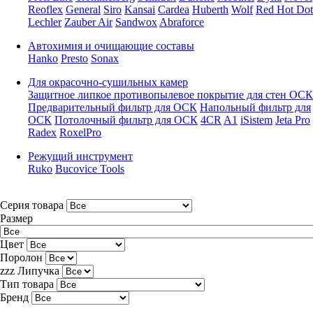
Reoflex
General
Siro
Kansai
Cardea
Huberth
Wolf
Red Hot Dot
Lechler
Zauber Air
Sandwox
Abraforce
Автохимия и очищающие составы
Hanko
Presto
Sonax
Для окрасочно-сушильных камер
Защитное липкое противопылевое покрытие для стен ОСК
Предварительный фильтр для ОСК
Напольный фильтр для
ОСК
Потолочный фильтр для ОСК
4CR
A1
iSistem
Jeta Pro
Radex
RoxelPro
Режущий инструмент
Ruko
Bucovice Tools
Серия товара
Размер
Цвет
Поролон
zzz Липучка
Тип товара
Бренд