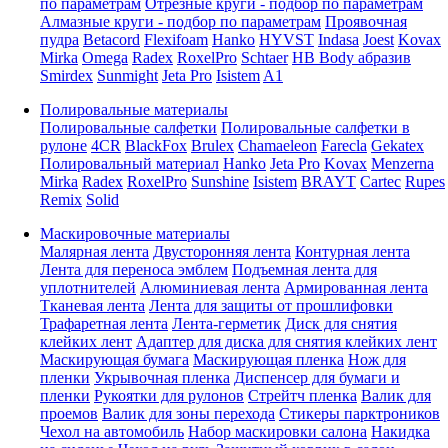
по параметрам
Отрезные круги - подбор по параметрам
Алмазные круги - подбор по параметрам
Проявочная
пудра
Betacord
Flexifoam
Hanko
HYVST
Indasa
Joest
Kovax
Mirka
Omega
Radex
RoxelPro
Schtaer
HB Body абразив
Smirdex
Sunmight
Jeta Pro
Isistem
A1
Полировальные материалы
Полировальные салфетки
Полировальные салфетки в
рулоне
4CR
BlackFox
Brulex
Chamaeleon
Farecla
Gekatex
Полировальный материал
Hanko
Jeta Pro
Kovax
Menzerna
Mirka
Radex
RoxelPro
Sunshine
Isistem
BRAYT
Cartec
Rupes
Remix
Solid
Маскировочные материалы
Малярная лента
Двусторонняя лента
Контурная лента
Лента для переноса эмблем
Подъемная лента для
уплотнителей
Алюминиевая лента
Армированная лента
Тканевая лента
Лента для защиты от прошлифовки
Трафаретная лента
Лента-герметик
Диск для снятия
клейких лент
Адаптер для диска для снятия клейких лент
Маскирующая бумага
Маскирующая пленка
Нож для
пленки
Укрывочная пленка
Диспенсер для бумаги и
пленки
Рукоятки для рулонов
Стрейтч пленка
Валик для
проемов
Валик для зоны перехода
Стикеры парктроников
Чехол на автомобиль
Набор маскировки салона
Накидка