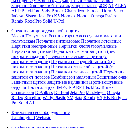
на сиденье
Чехол на руль
Защитный коврик в салон
Защитный коврик в багажник
Защита колес
4CR
A1
ALFA
ARP
BlackFox
Body
Brulex
Chamaleon
Eurocel
Horn Bauer
Indasa
iSistem
Jeta Pro
K5
Normex
Norton
Omega
Radex
Remix
RoxelPro
Solid
U-Pol
Средства индивидуальной защиты
Маски
Полумаски
Респираторы
Аксессуары к маскам и
полумаскам
Перчатки нитриловые
Перчатки латексные
Перчатки неопреновые
Перчатки хлопчатобумажные
Перчатки защитные
Перчатки с легкой защитой (без
покрытия ладони)
Перчатки с легкой защитой (с
покрытием ладони)
Перчатки со средней защитой (с
покрытием ладони)
Перчатки с тяжелой защитой (с
покрытием ладони)
Перчатки с термозащитой
Перчатки с
защитой от порезов
Комбинезон малярный
Защитные очки
Защитный щиток
Защитные наушники
Противошумные
беруши
Паста для рук
3M
4CR
ARP
BlackFox
Brulex
Chamaeleon
DeVilbiss
Du Pont
Jeta Pro
MaxMeyer
Omega
Radex
RoxelPro
Wally Plastic
3M
Sata
Remix
K5
HB Body
U-
Pol
Solid
A1
Климатическое оборудование
Lamborghini
Webasto
Салфетки и протирочные материалы