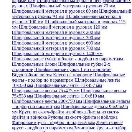
параметрам
Шлифовальный материал в перфорированных
рулонах
Шлифовальный материал в рулонах 70 мм
Шлифовальный материал в рулонах 80 мм
Шлифовальный
материал в рулонах 93 мм
Шлифовальный материал в
рулонах 100 мм
Шлифовальный материал в рулонах 115
мм
Шлифовальный материал в рулонах 120 мм
Шлифовальный материал в рулонах 200 мм
Шлифовальный материал в рулонах 300 мм
Шлифовальный материал в рулонах 600 мм
Шлифовальный материал в рулонах 700 мм
Шлифовальный материал в рулонах 1400 мм
Шлифовальные губки и блоки - подбор по параметрам
Шлифовальные блоки
Шлифовальные губки 2-х
сторонние
Шлифовальные губки 1-но сторонние
Водостойкие листы
Круги на поролоне
Шлифовальные
ленты - подбор по параметрам
Шлифовальные ленты
10x330 мм
Шлифовальные ленты 13x457 мм
Шлифовальные ленты 75x475 мм
Шлифовальные ленты
75x533 мм
Шлифовальные ленты 110x610 мм
Шлифовальные ленты 200x750 мм
Шлифовальные дельты
- подбор по параметрам
Шлифовальные дельты 95x95x95
мм
Круги из скотч-брайта и войлока
Листы из скотч-
брайта и войлока
Рулоны из скотч-брайта и войлока
Фибровые круги - подбор по параметрам
Лепестковые
круги - подбор по параметрам
Зачистные круги - подбор