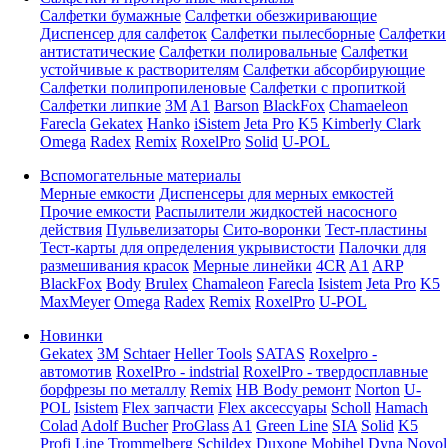
Салфетки бумажные
Салфетки обезжиривающие
Диспенсер для салфеток
Салфетки пылесборные
Салфетки
антистатические
Салфетки полировальные
Салфетки
устойчивые к растворителям
Салфетки абсорбирующие
Салфетки полипропиленовые
Салфетки с пропиткой
Салфетки липкие
3M
A1
Barson
BlackFox
Chamaeleon
Farecla
Gekatex
Hanko
iSistem
Jeta Pro
K5
Kimberly Clark
Omega
Radex
Remix
RoxelPro
Solid
U-POL
Вспомогательные материалы
Мерные емкости
Диспенсеры для мерных емкостей
Прочие емкости
Распылители жидкостей насосного
действия
Пульвелизаторы
Сито-воронки
Тест-пластины
Тест-карты для определения укрывистости
Палочки для
размешивания красок
Мерные линейки
4CR
A1
ARP
BlackFox
Body
Brulex
Chamaleon
Farecla
Isistem
Jeta Pro
K5
MaxMeyer
Omega
Radex
Remix
RoxelPro
U-POL
Новинки
Gekatex
3M
Schtaer
Heller Tools
SATAS
Roxelpro -
автомотив
RoxelPro - indstrial
RoxelPro - твердосплавные
борфрезы по металлу
Remix
HB Body ремонт
Norton
U-
POL
Isistem
Flex запчасти
Flex аксессуары
Scholl
Hamach
Colad
Adolf Bucher
ProGlass
A1
Green Line
SIA
Solid
K5
Profi Line
Trommelberg
Schildex
Duxone
Mobihel
Dyna
Novol