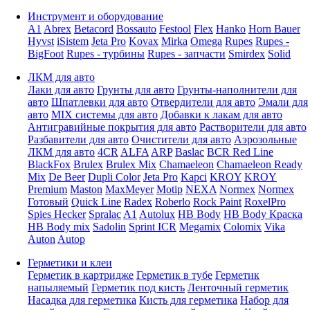
Инструмент и оборудование
A1
Abrex
Betacord
Bossauto
Festool
Flex
Hanko
Horn Bauer
Hyvst
iSistem
Jeta Pro
Kovax
Mirka
Omega
Rupes
Rupes -
BigFoot
Rupes - турбины
Rupes - запчасти
Smirdex
Solid
ЛКМ для авто
Лаки для авто
Грунты для авто
Грунты-наполнители для
авто
Шпатлевки для авто
Отвердители для авто
Эмали для
авто
MIX системы для авто
Добавки к лакам для авто
Антигравийные покрытия для авто
Растворители для авто
Разбавители для авто
Очистители для авто
Аэрозольные
ЛКМ для авто
4CR
ALFA
ARP
Baslac
BCR Red Line
BlackFox
Brulex
Brulex Mix
Chamaeleon
Chamaeleon Ready
Mix
De Beer
Dupli Color
Jeta Pro
Kapci
KROY
KROY
Premium
Maston
MaxMeyer
Motip
NEXA
Normex
Normex
Готовый
Quick Line
Radex
Roberlo
Rock Paint
RoxelPro
Spies Hecker
Spralac
A1
Autolux
HB Body
HB Body Краска
HB Body mix
Sadolin
Sprint ICR
Megamix
Colomix
Vika
Auton
Autop
Герметики и клеи
Герметик в картридже
Герметик в тубе
Герметик
напыляемый
Герметик под кисть
Ленточный герметик
Насадка для герметика
Кисть для герметика
Набор для