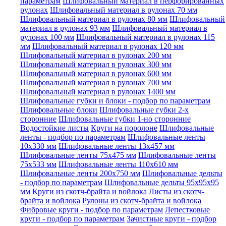
параметрам
Шлифовальный материал в перфорированных
рулонах
Шлифовальный материал в рулонах 70 мм
Шлифовальный материал в рулонах 80 мм
Шлифовальный
материал в рулонах 93 мм
Шлифовальный материал в
рулонах 100 мм
Шлифовальный материал в рулонах 115
мм
Шлифовальный материал в рулонах 120 мм
Шлифовальный материал в рулонах 200 мм
Шлифовальный материал в рулонах 300 мм
Шлифовальный материал в рулонах 600 мм
Шлифовальный материал в рулонах 700 мм
Шлифовальный материал в рулонах 1400 мм
Шлифовальные губки и блоки - подбор по параметрам
Шлифовальные блоки
Шлифовальные губки 2-х
сторонние
Шлифовальные губки 1-но сторонние
Водостойкие листы
Круги на поролоне
Шлифовальные
ленты - подбор по параметрам
Шлифовальные ленты
10x330 мм
Шлифовальные ленты 13x457 мм
Шлифовальные ленты 75x475 мм
Шлифовальные ленты
75x533 мм
Шлифовальные ленты 110x610 мм
Шлифовальные ленты 200x750 мм
Шлифовальные дельты
- подбор по параметрам
Шлифовальные дельты 95x95x95
мм
Круги из скотч-брайта и войлока
Листы из скотч-
брайта и войлока
Рулоны из скотч-брайта и войлока
Фибровые круги - подбор по параметрам
Лепестковые
круги - подбор по параметрам
Зачистные круги - подбор