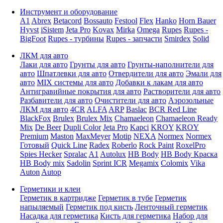
Инструмент и оборудование
A1
Abrex
Betacord
Bossauto
Festool
Flex
Hanko
Horn Bauer
Hyvst
iSistem
Jeta Pro
Kovax
Mirka
Omega
Rupes
Rupes -
BigFoot
Rupes - турбины
Rupes - запчасти
Smirdex
Solid
ЛКМ для авто
Лаки для авто
Грунты для авто
Грунты-наполнители для
авто
Шпатлевки для авто
Отвердители для авто
Эмали для
авто
MIX системы для авто
Добавки к лакам для авто
Антигравийные покрытия для авто
Растворители для авто
Разбавители для авто
Очистители для авто
Аэрозольные
ЛКМ для авто
4CR
ALFA
ARP
Baslac
BCR Red Line
BlackFox
Brulex
Brulex Mix
Chamaeleon
Chamaeleon Ready
Mix
De Beer
Dupli Color
Jeta Pro
Kapci
KROY
KROY
Premium
Maston
MaxMeyer
Motip
NEXA
Normex
Normex
Готовый
Quick Line
Radex
Roberlo
Rock Paint
RoxelPro
Spies Hecker
Spralac
A1
Autolux
HB Body
HB Body Краска
HB Body mix
Sadolin
Sprint ICR
Megamix
Colomix
Vika
Auton
Autop
Герметики и клеи
Герметик в картридже
Герметик в тубе
Герметик
напыляемый
Герметик под кисть
Ленточный герметик
Насадка для герметика
Кисть для герметика
Набор для