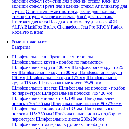
вклейки стекол
Герметик для вклейки стекол
Клей для
вклейки стекол
Грунт для вклейки стекол
Аппликатор для
грунта
Очиститель + активатор адгезии для вклейки
стекол
Струна для срезки стекол
Клей для пластика
Пистолет для клея
Насадка к пистолету для клея
4CR
ALFA
BlackFox
Brulex
Chamaeleon
Jeta Pro
KROY
Radex
RoxelPro
iSistem
Ремонт пластмасс
Bamperus
Шлифовальные и абразивные материалы
Шлифовальные круги - подбор по параметрам
Шлифовальные круги 406 мм
Шлифовальные круги 225
мм
Шлифовальные круги 200 мм
Шлифовальные круги
150 мм
Шлифовальные круги 125 мм
Шлифовальные
круги 115 мм
Шлифовальные круги 75-80 мм
Шлифовальные цветки
Шлифовальные полоски - подбор
по параметрам
Шлифовальные полоски 70x420 мм
Шлифовальные полоски 70x198 мм
Шлифовальные
полоски 70x125 мм
Шлифовальные полоски 80x230 мм
Шлифовальные полоски 81x133 мм
Шлифовальные
полоски 115x230 мм
Шлифовальные листы - подбор по
параметрам
Шлифовальные листы 230x280 мм
Шлифовальный материал в рулонах - подбор по