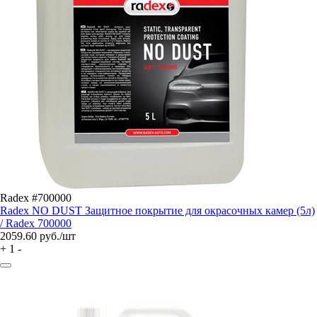
Radex #700000
Radex NO DUST Защитное покрытие для окрасочных камер (5л)
/ Radex 700000
2059.60
руб./шт
+
1
-