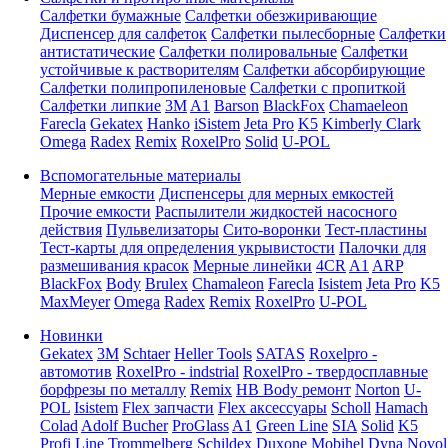
Салфетки бумажные
Салфетки обезжиривающие
Диспенсер для салфеток
Салфетки пылесборные
Салфетки
антистатические
Салфетки полировальные
Салфетки
устойчивые к растворителям
Салфетки абсорбирующие
Салфетки полипропиленовые
Салфетки с пропиткой
Салфетки липкие
3M
A1
Barson
BlackFox
Chamaeleon
Farecla
Gekatex
Hanko
iSistem
Jeta Pro
K5
Kimberly Clark
Omega
Radex
Remix
RoxelPro
Solid
U-POL
Вспомогательные материалы
Мерные емкости
Диспенсеры для мерных емкостей
Прочие емкости
Распылители жидкостей насосного
действия
Пульвелизаторы
Сито-воронки
Тест-пластины
Тест-карты для определения укрывистости
Палочки для
размешивания красок
Мерные линейки
4CR
A1
ARP
BlackFox
Body
Brulex
Chamaleon
Farecla
Isistem
Jeta Pro
K5
MaxMeyer
Omega
Radex
Remix
RoxelPro
U-POL
Новинки
Gekatex
3M
Schtaer
Heller Tools
SATAS
Roxelpro -
автомотив
RoxelPro - indstrial
RoxelPro - твердосплавные
борфрезы по металлу
Remix
HB Body ремонт
Norton
U-
POL
Isistem
Flex запчасти
Flex аксессуары
Scholl
Hamach
Colad
Adolf Bucher
ProGlass
A1
Green Line
SIA
Solid
K5
Profi Line
Trommelberg
Schildex
Duxone
Mobihel
Dyna
Novol