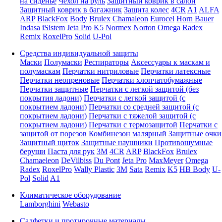
на сиденье
Чехол на руль
Защитный коврик в салон
Защитный коврик в багажник
Защита колес
4CR
A1
ALFA
ARP
BlackFox
Body
Brulex
Chamaleon
Eurocel
Horn Bauer
Indasa
iSistem
Jeta Pro
K5
Normex
Norton
Omega
Radex
Remix
RoxelPro
Solid
U-Pol
Средства индивидуальной защиты
Маски
Полумаски
Респираторы
Аксессуары к маскам и
полумаскам
Перчатки нитриловые
Перчатки латексные
Перчатки неопреновые
Перчатки хлопчатобумажные
Перчатки защитные
Перчатки с легкой защитой (без
покрытия ладони)
Перчатки с легкой защитой (с
покрытием ладони)
Перчатки со средней защитой (с
покрытием ладони)
Перчатки с тяжелой защитой (с
покрытием ладони)
Перчатки с термозащитой
Перчатки с
защитой от порезов
Комбинезон малярный
Защитные очки
Защитный щиток
Защитные наушники
Противошумные
беруши
Паста для рук
3M
4CR
ARP
BlackFox
Brulex
Chamaeleon
DeVilbiss
Du Pont
Jeta Pro
MaxMeyer
Omega
Radex
RoxelPro
Wally Plastic
3M
Sata
Remix
K5
HB Body
U-
Pol
Solid
A1
Климатическое оборудование
Lamborghini
Webasto
Салфетки и протирочные материалы