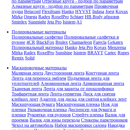
по параметрам
Отрезные круги - подбор по параметрам
Алмазные круги - подбор по параметрам
Проявочная
пудра
Betacord
Flexifoam
Hanko
HYVST
Indasa
Joest
Kovax
Mirka
Omega
Radex
RoxelPro
Schtaer
HB Body абразив
Smirdex
Sunmight
Jeta Pro
Isistem
A1
Полировальные материалы
Полировальные салфетки
Полировальные салфетки в
рулоне
4CR
BlackFox
Brulex
Chamaeleon
Farecla
Gekatex
Полировальный материал
Hanko
Jeta Pro
Kovax
Menzerna
Mirka
Radex
RoxelPro
Sunshine
Isistem
BRAYT
Cartec
Rupes
Remix
Solid
Маскировочные материалы
Малярная лента
Двусторонняя лента
Контурная лента
Лента для переноса эмблем
Подъемная лента для
уплотнителей
Алюминиевая лента
Армированная лента
Тканевая лента
Лента для защиты от прошлифовки
Трафаретная лента
Лента-герметик
Диск для снятия
клейких лент
Адаптер для диска для снятия клейких лент
Маскирующая бумага
Маскирующая пленка
Нож для
пленки
Укрывочная пленка
Диспенсер для бумаги и
пленки
Рукоятки для рулонов
Стрейтч пленка
Валик для
проемов
Валик для зоны перехода
Стикеры парктроников
Чехол на автомобиль
Набор маскировки салона
Накидка