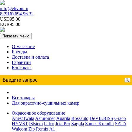
info@etivon.ru
8 (916) 694 96 32
USD95.00
EUR95.00
Показать меню
О магазине
Бренды
Доставка и оплата
Гарантии
Контакты
Все товары
Для окрасочно-сушильных камер
Окрасочное оборудование
Anest Iwata
Asturomec
Auarita
Bossauto
DeVILBISS
Graco
HYVST
iSistem
Italco
Jeta Pro
Sagola
Sames Kremlin
SATA
Walcom
Zip
Remix
A1