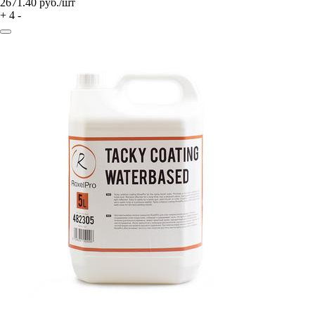
2671.40
руб./шт
+
4
-