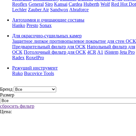
Reoflex
General
Siro
Kansai
Cardea
Huberth
Wolf
Red Hot Dot
Lechler
Zauber Air
Sandwox
Abraforce
Автохимия и очищающие составы
Hanko
Presto
Sonax
Для окрасочно-сушильных камер
Защитное липкое противопылевое покрытие для стен ОСК
Предварительный фильтр для ОСК
Напольный фильтр для
ОСК
Потолочный фильтр для ОСК
4CR
A1
iSistem
Jeta Pro
Radex
RoxelPro
Режущий инструмент
Ruko
Bucovice Tools
Бренд
Размер
сбросить фильтр
Цена: