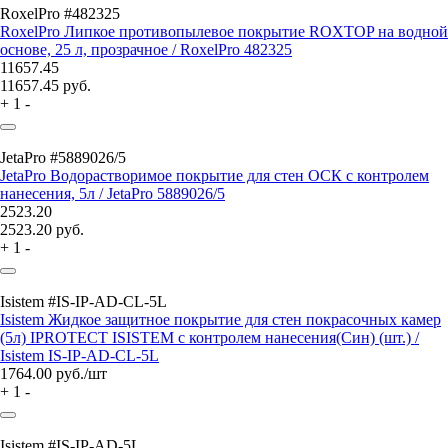
RoxelPro #482325
RoxelPro Липкое противопылевое покрытие ROXTOP на водной
основе, 25 л, прозрачное / RoxelPro 482325
11657.45
11657.45
руб.
+
1
-
JetaPro #5889026/5
JetaPro Водорастворимое покрытие для стен ОСК с контролем
нанесения, 5л / JetaPro 5889026/5
2523.20
2523.20
руб.
+
1
-
Isistem #IS-IP-AD-CL-5L
Isistem Жидкое защитное покрытие для стен покрасочных камер
(5л) IPROTECT ISISTEM с контролем нанесения(Син) (шт.) /
Isistem IS-IP-AD-CL-5L
1764.00
руб./шт
+
1
-
Isistem #IS-IP-AD-5L