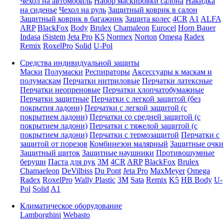
Чехол на автомобиль
Набор маскировки салона
Накидка
на сиденье
Чехол на руль
Защитный коврик в салон
Защитный коврик в багажник
Защита колес
4CR
A1
ALFA
ARP
BlackFox
Body
Brulex
Chamaleon
Eurocel
Horn Bauer
Indasa
iSistem
Jeta Pro
K5
Normex
Norton
Omega
Radex
Remix
RoxelPro
Solid
U-Pol
Средства индивидуальной защиты
Маски
Полумаски
Респираторы
Аксессуары к маскам и
полумаскам
Перчатки нитриловые
Перчатки латексные
Перчатки неопреновые
Перчатки хлопчатобумажные
Перчатки защитные
Перчатки с легкой защитой (без
покрытия ладони)
Перчатки с легкой защитой (с
покрытием ладони)
Перчатки со средней защитой (с
покрытием ладони)
Перчатки с тяжелой защитой (с
покрытием ладони)
Перчатки с термозащитой
Перчатки с
защитой от порезов
Комбинезон малярный
Защитные очки
Защитный щиток
Защитные наушники
Противошумные
беруши
Паста для рук
3M
4CR
ARP
BlackFox
Brulex
Chamaeleon
DeVilbiss
Du Pont
Jeta Pro
MaxMeyer
Omega
Radex
RoxelPro
Wally Plastic
3M
Sata
Remix
K5
HB Body
U-
Pol
Solid
A1
Климатическое оборудование
Lamborghini
Webasto