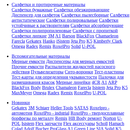
Салфетки и протирочные материалы
Салфетки бумажные
Салфетки обезжиривающие
Диспенсер для салфеток
Салфетки пылесборные
Салфетки
антистатические
Салфетки полировальные
Салфетки
устойчивые к растворителям
Салфетки абсорбирующие
Салфетки полипропиленовые
Салфетки с пропиткой
Салфетки липкие
3M
A1
Barson
BlackFox
Chamaeleon
Farecla
Gekatex
Hanko
iSistem
Jeta Pro
K5
Kimberly Clark
Omega
Radex
Remix
RoxelPro
Solid
U-POL
Вспомогательные материалы
Мерные емкости
Диспенсеры для мерных емкостей
Прочие емкости
Распылители жидкостей насосного
действия
Пульвелизаторы
Сито-воронки
Тест-пластины
Тест-карты для определения укрывистости
Палочки для
размешивания красок
Мерные линейки
4CR
A1
ARP
BlackFox
Body
Brulex
Chamaleon
Farecla
Isistem
Jeta Pro
K5
MaxMeyer
Omega
Radex
Remix
RoxelPro
U-POL
Новинки
Gekatex
3M
Schtaer
Heller Tools
SATAS
Roxelpro -
автомотив
RoxelPro - indstrial
RoxelPro - твердосплавные
борфрезы по металлу
Remix
HB Body ремонт
Norton
U-
POL
Isistem
Flex запчасти
Flex аксессуары
Scholl
Hamach
Colad
Adolf Bucher
ProGlass
A1
Green Line
SIA
Solid
K5