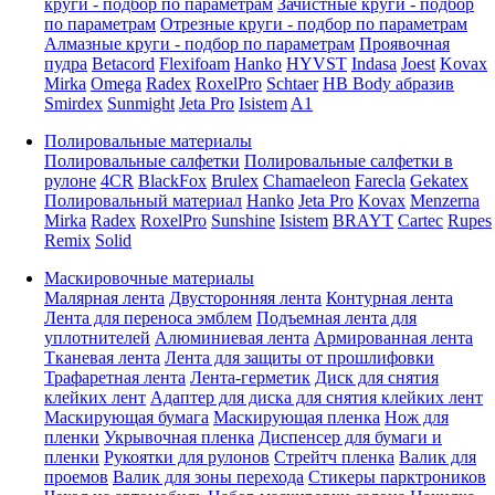
круги - подбор по параметрам
Зачистные круги - подбор
по параметрам
Отрезные круги - подбор по параметрам
Алмазные круги - подбор по параметрам
Проявочная
пудра
Betacord
Flexifoam
Hanko
HYVST
Indasa
Joest
Kovax
Mirka
Omega
Radex
RoxelPro
Schtaer
HB Body абразив
Smirdex
Sunmight
Jeta Pro
Isistem
A1
Полировальные материалы
Полировальные салфетки
Полировальные салфетки в
рулоне
4CR
BlackFox
Brulex
Chamaeleon
Farecla
Gekatex
Полировальный материал
Hanko
Jeta Pro
Kovax
Menzerna
Mirka
Radex
RoxelPro
Sunshine
Isistem
BRAYT
Cartec
Rupes
Remix
Solid
Маскировочные материалы
Малярная лента
Двусторонняя лента
Контурная лента
Лента для переноса эмблем
Подъемная лента для
уплотнителей
Алюминиевая лента
Армированная лента
Тканевая лента
Лента для защиты от прошлифовки
Трафаретная лента
Лента-герметик
Диск для снятия
клейких лент
Адаптер для диска для снятия клейких лент
Маскирующая бумага
Маскирующая пленка
Нож для
пленки
Укрывочная пленка
Диспенсер для бумаги и
пленки
Рукоятки для рулонов
Стрейтч пленка
Валик для
проемов
Валик для зоны перехода
Стикеры парктроников