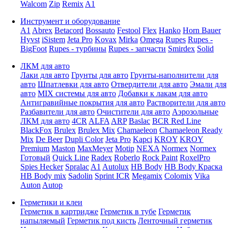
Walcom
Zip
Remix
A1
Инструмент и оборудование
A1
Abrex
Betacord
Bossauto
Festool
Flex
Hanko
Horn Bauer
Hyvst
iSistem
Jeta Pro
Kovax
Mirka
Omega
Rupes
Rupes -
BigFoot
Rupes - турбины
Rupes - запчасти
Smirdex
Solid
ЛКМ для авто
Лаки для авто
Грунты для авто
Грунты-наполнители для
авто
Шпатлевки для авто
Отвердители для авто
Эмали для
авто
MIX системы для авто
Добавки к лакам для авто
Антигравийные покрытия для авто
Растворители для авто
Разбавители для авто
Очистители для авто
Аэрозольные
ЛКМ для авто
4CR
ALFA
ARP
Baslac
BCR Red Line
BlackFox
Brulex
Brulex Mix
Chamaeleon
Chamaeleon Ready
Mix
De Beer
Dupli Color
Jeta Pro
Kapci
KROY
KROY
Premium
Maston
MaxMeyer
Motip
NEXA
Normex
Normex
Готовый
Quick Line
Radex
Roberlo
Rock Paint
RoxelPro
Spies Hecker
Spralac
A1
Autolux
HB Body
HB Body Краска
HB Body mix
Sadolin
Sprint ICR
Megamix
Colomix
Vika
Auton
Autop
Герметики и клеи
Герметик в картридже
Герметик в тубе
Герметик
напыляемый
Герметик под кисть
Ленточный герметик