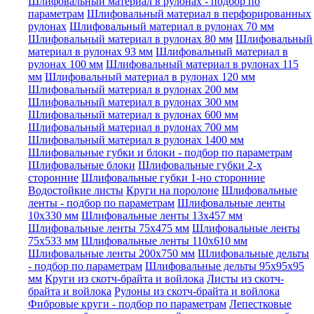
Шлифовальный материал в рулонах - подбор по
параметрам
Шлифовальный материал в перфорированных
рулонах
Шлифовальный материал в рулонах 70 мм
Шлифовальный материал в рулонах 80 мм
Шлифовальный
материал в рулонах 93 мм
Шлифовальный материал в
рулонах 100 мм
Шлифовальный материал в рулонах 115
мм
Шлифовальный материал в рулонах 120 мм
Шлифовальный материал в рулонах 200 мм
Шлифовальный материал в рулонах 300 мм
Шлифовальный материал в рулонах 600 мм
Шлифовальный материал в рулонах 700 мм
Шлифовальный материал в рулонах 1400 мм
Шлифовальные губки и блоки - подбор по параметрам
Шлифовальные блоки
Шлифовальные губки 2-х
сторонние
Шлифовальные губки 1-но сторонние
Водостойкие листы
Круги на поролоне
Шлифовальные
ленты - подбор по параметрам
Шлифовальные ленты
10x330 мм
Шлифовальные ленты 13x457 мм
Шлифовальные ленты 75x475 мм
Шлифовальные ленты
75x533 мм
Шлифовальные ленты 110x610 мм
Шлифовальные ленты 200x750 мм
Шлифовальные дельты
- подбор по параметрам
Шлифовальные дельты 95x95x95
мм
Круги из скотч-брайта и войлока
Листы из скотч-
брайта и войлока
Рулоны из скотч-брайта и войлока
Фибровые круги - подбор по параметрам
Лепестковые