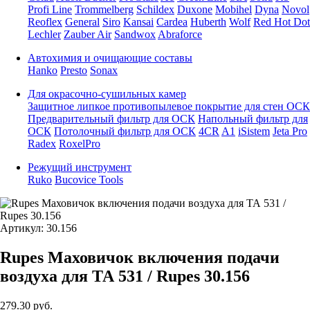
Profi Line
Trommelberg
Schildex
Duxone
Mobihel
Dyna
Novol
Reoflex
General
Siro
Kansai
Cardea
Huberth
Wolf
Red Hot Dot
Lechler
Zauber Air
Sandwox
Abraforce
Автохимия и очищающие составы
Hanko
Presto
Sonax
Для окрасочно-сушильных камер
Защитное липкое противопылевое покрытие для стен ОСК
Предварительный фильтр для ОСК
Напольный фильтр для
ОСК
Потолочный фильтр для ОСК
4CR
A1
iSistem
Jeta Pro
Radex
RoxelPro
Режущий инструмент
Ruko
Bucovice Tools
Артикул: 30.156
Rupes Маховичок включения подачи
воздуха для ТА 531 / Rupes 30.156
279.30
руб.