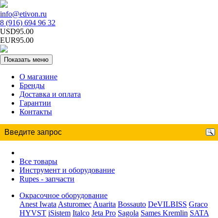
info@etivon.ru
8 (916) 694 96 32
USD95.00
EUR95.00
Показать меню
О магазине
Бренды
Доставка и оплата
Гарантии
Контакты
Все товары
Инструмент и оборудование
Rupes - запчасти
Окрасочное оборудование
Anest Iwata
Asturomec
Auarita
Bossauto
DeVILBISS
Graco
HYVST
iSistem
Italco
Jeta Pro
Sagola
Sames Kremlin
SATA