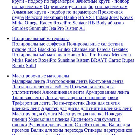
круги - подбор по параметрам
Зачистные круги - подбор
по параметрам
Отрезные круги - подбор по параметрам
Алмазные круги - подбор по параметрам
Проявочная
пудра
Betacord
Flexifoam
Hanko
HYVST
Indasa
Joest
Kovax
Mirka
Omega
Radex
RoxelPro
Schtaer
HB Body абразив
Smirdex
Sunmight
Jeta Pro
Isistem
A1
Полировальные материалы
Полировальные салфетки
Полировальные салфетки в
рулоне
4CR
BlackFox
Brulex
Chamaeleon
Farecla
Gekatex
Полировальный материал
Hanko
Jeta Pro
Kovax
Menzerna
Mirka
Radex
RoxelPro
Sunshine
Isistem
BRAYT
Cartec
Rupes
Remix
Solid
Маскировочные материалы
Малярная лента
Двусторонняя лента
Контурная лента
Лента для переноса эмблем
Подъемная лента для
уплотнителей
Алюминиевая лента
Армированная лента
Тканевая лента
Лента для защиты от прошлифовки
Трафаретная лента
Лента-герметик
Диск для снятия
клейких лент
Адаптер для диска для снятия клейких лент
Маскирующая бумага
Маскирующая пленка
Нож для
пленки
Укрывочная пленка
Диспенсер для бумаги и
пленки
Рукоятки для рулонов
Стрейтч пленка
Валик для
проемов
Валик для зоны перехода
Стикеры парктроников