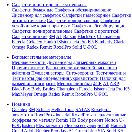
Салфетки и протирочные материалы
Салфетки бумажные
Салфетки обезжиривающие
Диспенсер для салфеток
Салфетки пылесборные
Салфетки
антистатические
Салфетки полировальные
Салфетки
устойчивые к растворителям
Салфетки абсорбирующие
Салфетки полипропиленовые
Салфетки с пропиткой
Салфетки липкие
3M
A1
Barson
BlackFox
Chamaeleon
Farecla
Gekatex
Hanko
iSistem
Jeta Pro
K5
Kimberly Clark
Omega
Radex
Remix
RoxelPro
Solid
U-POL
Вспомогательные материалы
Мерные емкости
Диспенсеры для мерных емкостей
Прочие емкости
Распылители жидкостей насосного
действия
Пульвелизаторы
Сито-воронки
Тест-пластины
Тест-карты для определения укрывистости
Палочки для
размешивания красок
Мерные линейки
4CR
A1
ARP
BlackFox
Body
Brulex
Chamaleon
Farecla
Isistem
Jeta Pro
K5
MaxMeyer
Omega
Radex
Remix
RoxelPro
U-POL
Новинки
Gekatex
3M
Schtaer
Heller Tools
SATAS
Roxelpro -
автомотив
RoxelPro - indstrial
RoxelPro - твердосплавные
борфрезы по металлу
Remix
HB Body ремонт
Norton
U-
POL
Isistem
Flex запчасти
Flex аксессуары
Scholl
Hamach
Colad
Adolf Bucher
ProGlass
A1
Green Line
SIA
Solid
K5