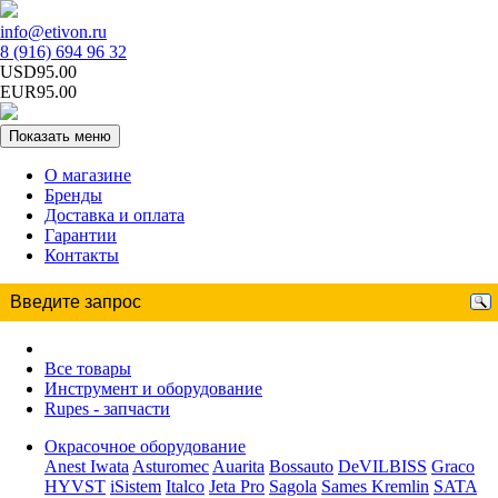
info@etivon.ru
8 (916) 694 96 32
USD95.00
EUR95.00
Показать меню
О магазине
Бренды
Доставка и оплата
Гарантии
Контакты
Все товары
Инструмент и оборудование
Rupes - запчасти
Окрасочное оборудование
Anest Iwata
Asturomec
Auarita
Bossauto
DeVILBISS
Graco
HYVST
iSistem
Italco
Jeta Pro
Sagola
Sames Kremlin
SATA