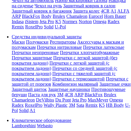
Чехол на автомобиль
Набор маскировки салона
Накидка
на сиденье
Чехол на руль
Защитный коврик в салон
Защитный коврик в багажник
Защита колес
4CR
A1
ALFA
ARP
BlackFox
Body
Brulex
Chamaleon
Eurocel
Horn Bauer
Indasa
iSistem
Jeta Pro
K5
Normex
Norton
Omega
Radex
Remix
RoxelPro
Solid
U-Pol
Средства индивидуальной защиты
Маски
Полумаски
Респираторы
Аксессуары к маскам и
полумаскам
Перчатки нитриловые
Перчатки латексные
Перчатки неопреновые
Перчатки хлопчатобумажные
Перчатки защитные
Перчатки с легкой защитой (без
покрытия ладони)
Перчатки с легкой защитой (с
покрытием ладони)
Перчатки со средней защитой (с
покрытием ладони)
Перчатки с тяжелой защитой (с
покрытием ладони)
Перчатки с термозащитой
Перчатки с
защитой от порезов
Комбинезон малярный
Защитные очки
Защитный щиток
Защитные наушники
Противошумные
беруши
Паста для рук
3M
4CR
ARP
BlackFox
Brulex
Chamaeleon
DeVilbiss
Du Pont
Jeta Pro
MaxMeyer
Omega
Radex
RoxelPro
Wally Plastic
3M
Sata
Remix
K5
HB Body
U-
Pol
Solid
A1
Климатическое оборудование
Lamborghini
Webasto