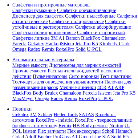
Салфетки и протирочные материалы
Салфетки бумажные
Салфетки обезжиривающие
Диспенсер для салфеток
Салфетки пылесборные
Салфетки
антистатические
Салфетки полировальные
Салфетки
устойчивые к растворителям
Салфетки абсорбирующие
Салфетки полипропиленовые
Салфетки с пропиткой
Салфетки липкие
3M
A1
Barson
BlackFox
Chamaeleon
Farecla
Gekatex
Hanko
iSistem
Jeta Pro
K5
Kimberly Clark
Omega
Radex
Remix
RoxelPro
Solid
U-POL
Вспомогательные материалы
Мерные емкости
Диспенсеры для мерных емкостей
Прочие емкости
Распылители жидкостей насосного
действия
Пульвелизаторы
Сито-воронки
Тест-пластины
Тест-карты для определения укрывистости
Палочки для
размешивания красок
Мерные линейки
4CR
A1
ARP
BlackFox
Body
Brulex
Chamaleon
Farecla
Isistem
Jeta Pro
K5
MaxMeyer
Omega
Radex
Remix
RoxelPro
U-POL
Новинки
Gekatex
3M
Schtaer
Heller Tools
SATAS
Roxelpro -
автомотив
RoxelPro - indstrial
RoxelPro - твердосплавные
борфрезы по металлу
Remix
HB Body ремонт
Norton
U-
POL
Isistem
Flex запчасти
Flex аксессуары
Scholl
Hamach
Colad
Adolf Bucher
ProGlass
A1
Green Line
SIA
Solid
K5