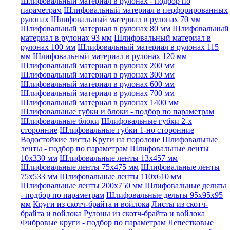
Шлифовальный материал в рулонах - подбор по
параметрам
Шлифовальный материал в перфорированных
рулонах
Шлифовальный материал в рулонах 70 мм
Шлифовальный материал в рулонах 80 мм
Шлифовальный
материал в рулонах 93 мм
Шлифовальный материал в
рулонах 100 мм
Шлифовальный материал в рулонах 115
мм
Шлифовальный материал в рулонах 120 мм
Шлифовальный материал в рулонах 200 мм
Шлифовальный материал в рулонах 300 мм
Шлифовальный материал в рулонах 600 мм
Шлифовальный материал в рулонах 700 мм
Шлифовальный материал в рулонах 1400 мм
Шлифовальные губки и блоки - подбор по параметрам
Шлифовальные блоки
Шлифовальные губки 2-х
сторонние
Шлифовальные губки 1-но сторонние
Водостойкие листы
Круги на поролоне
Шлифовальные
ленты - подбор по параметрам
Шлифовальные ленты
10x330 мм
Шлифовальные ленты 13x457 мм
Шлифовальные ленты 75x475 мм
Шлифовальные ленты
75x533 мм
Шлифовальные ленты 110x610 мм
Шлифовальные ленты 200x750 мм
Шлифовальные дельты
- подбор по параметрам
Шлифовальные дельты 95x95x95
мм
Круги из скотч-брайта и войлока
Листы из скотч-
брайта и войлока
Рулоны из скотч-брайта и войлока
Фибровые круги - подбор по параметрам
Лепестковые