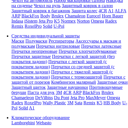
Чехол на автомобиль
Набор маскировки салона
Накидка
на сиденье
Чехол на руль
Защитный коврик в салон
Защитный коврик в багажник
Защита колес
4CR
A1
ALFA
ARP
BlackFox
Body
Brulex
Chamaleon
Eurocel
Horn Bauer
Indasa
iSistem
Jeta Pro
K5
Normex
Norton
Omega
Radex
Remix
RoxelPro
Solid
U-Pol
Средства индивидуальной защиты
Маски
Полумаски
Респираторы
Аксессуары к маскам и
полумаскам
Перчатки нитриловые
Перчатки латексные
Перчатки неопреновые
Перчатки хлопчатобумажные
Перчатки защитные
Перчатки с легкой защитой (без
покрытия ладони)
Перчатки с легкой защитой (с
покрытием ладони)
Перчатки со средней защитой (с
покрытием ладони)
Перчатки с тяжелой защитой (с
покрытием ладони)
Перчатки с термозащитой
Перчатки с
защитой от порезов
Комбинезон малярный
Защитные очки
Защитный щиток
Защитные наушники
Противошумные
беруши
Паста для рук
3M
4CR
ARP
BlackFox
Brulex
Chamaeleon
DeVilbiss
Du Pont
Jeta Pro
MaxMeyer
Omega
Radex
RoxelPro
Wally Plastic
3M
Sata
Remix
K5
HB Body
U-
Pol
Solid
A1
Климатическое оборудование
Lamborghini
Webasto