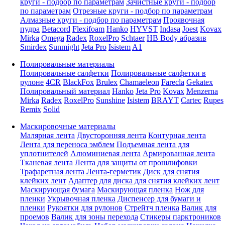
круги - подбор по параметрам
Зачистные круги - подбор
по параметрам
Отрезные круги - подбор по параметрам
Алмазные круги - подбор по параметрам
Проявочная
пудра
Betacord
Flexifoam
Hanko
HYVST
Indasa
Joest
Kovax
Mirka
Omega
Radex
RoxelPro
Schtaer
HB Body абразив
Smirdex
Sunmight
Jeta Pro
Isistem
A1
Полировальные материалы
Полировальные салфетки
Полировальные салфетки в
рулоне
4CR
BlackFox
Brulex
Chamaeleon
Farecla
Gekatex
Полировальный материал
Hanko
Jeta Pro
Kovax
Menzerna
Mirka
Radex
RoxelPro
Sunshine
Isistem
BRAYT
Cartec
Rupes
Remix
Solid
Маскировочные материалы
Малярная лента
Двусторонняя лента
Контурная лента
Лента для переноса эмблем
Подъемная лента для
уплотнителей
Алюминиевая лента
Армированная лента
Тканевая лента
Лента для защиты от прошлифовки
Трафаретная лента
Лента-герметик
Диск для снятия
клейких лент
Адаптер для диска для снятия клейких лент
Маскирующая бумага
Маскирующая пленка
Нож для
пленки
Укрывочная пленка
Диспенсер для бумаги и
пленки
Рукоятки для рулонов
Стрейтч пленка
Валик для
проемов
Валик для зоны перехода
Стикеры парктроников