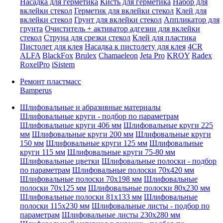
Насадка для герметика
Кисть для герметика
Набор для
вклейки стекол
Герметик для вклейки стекол
Клей для
вклейки стекол
Грунт для вклейки стекол
Аппликатор для
грунта
Очиститель + активатор адгезии для вклейки
стекол
Струна для срезки стекол
Клей для пластика
Пистолет для клея
Насадка к пистолету для клея
4CR
ALFA
BlackFox
Brulex
Chamaeleon
Jeta Pro
KROY
Radex
RoxelPro
iSistem
Ремонт пластмасс
Bamperus
Шлифовальные и абразивные материалы
Шлифовальные круги - подбор по параметрам
Шлифовальные круги 406 мм
Шлифовальные круги 225
мм
Шлифовальные круги 200 мм
Шлифовальные круги
150 мм
Шлифовальные круги 125 мм
Шлифовальные
круги 115 мм
Шлифовальные круги 75-80 мм
Шлифовальные цветки
Шлифовальные полоски - подбор
по параметрам
Шлифовальные полоски 70x420 мм
Шлифовальные полоски 70x198 мм
Шлифовальные
полоски 70x125 мм
Шлифовальные полоски 80x230 мм
Шлифовальные полоски 81x133 мм
Шлифовальные
полоски 115x230 мм
Шлифовальные листы - подбор по
параметрам
Шлифовальные листы 230x280 мм