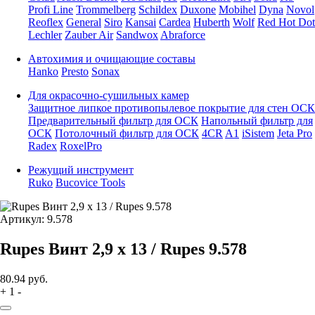
Profi Line
Trommelberg
Schildex
Duxone
Mobihel
Dyna
Novol
Reoflex
General
Siro
Kansai
Cardea
Huberth
Wolf
Red Hot Dot
Lechler
Zauber Air
Sandwox
Abraforce
Автохимия и очищающие составы
Hanko
Presto
Sonax
Для окрасочно-сушильных камер
Защитное липкое противопылевое покрытие для стен ОСК
Предварительный фильтр для ОСК
Напольный фильтр для
ОСК
Потолочный фильтр для ОСК
4CR
A1
iSistem
Jeta Pro
Radex
RoxelPro
Режущий инструмент
Ruko
Bucovice Tools
Артикул: 9.578
Rupes Винт 2,9 х 13 / Rupes 9.578
80.94
руб.
+
1
-