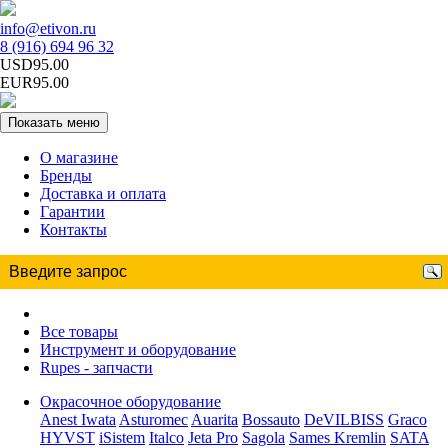
info@etivon.ru
8 (916) 694 96 32
USD95.00
EUR95.00
Показать меню
О магазине
Бренды
Доставка и оплата
Гарантии
Контакты
Все товары
Инструмент и оборудование
Rupes - запчасти
Окрасочное оборудование
Anest Iwata
Asturomec
Auarita
Bossauto
DeVILBISS
Graco
HYVST
iSistem
Italco
Jeta Pro
Sagola
Sames Kremlin
SATA