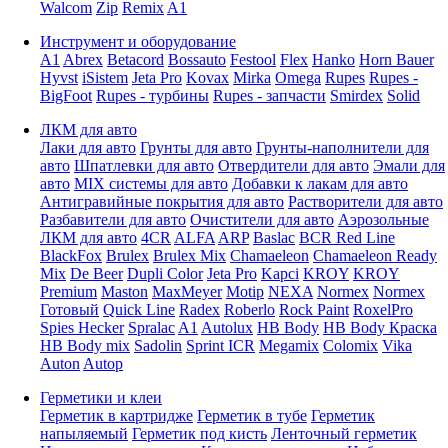
Walcom
Zip
Remix
A1
Инструмент и оборудование
A1
Abrex
Betacord
Bossauto
Festool
Flex
Hanko
Horn Bauer
Hyvst
iSistem
Jeta Pro
Kovax
Mirka
Omega
Rupes
Rupes -
BigFoot
Rupes - турбины
Rupes - запчасти
Smirdex
Solid
ЛКМ для авто
Лаки для авто
Грунты для авто
Грунты-наполнители для
авто
Шпатлевки для авто
Отвердители для авто
Эмали для
авто
MIX системы для авто
Добавки к лакам для авто
Антигравийные покрытия для авто
Растворители для авто
Разбавители для авто
Очистители для авто
Аэрозольные
ЛКМ для авто
4CR
ALFA
ARP
Baslac
BCR Red Line
BlackFox
Brulex
Brulex Mix
Chamaeleon
Chamaeleon Ready
Mix
De Beer
Dupli Color
Jeta Pro
Kapci
KROY
KROY
Premium
Maston
MaxMeyer
Motip
NEXA
Normex
Normex
Готовый
Quick Line
Radex
Roberlo
Rock Paint
RoxelPro
Spies Hecker
Spralac
A1
Autolux
HB Body
HB Body Краска
HB Body mix
Sadolin
Sprint ICR
Megamix
Colomix
Vika
Auton
Autop
Герметики и клеи
Герметик в картридже
Герметик в тубе
Герметик
напыляемый
Герметик под кисть
Ленточный герметик